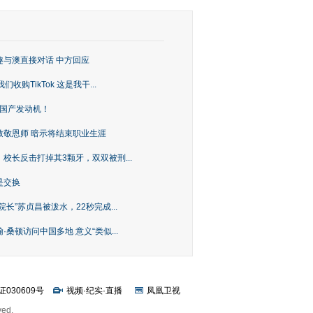
趣与澳直接对话 中方回应
购TikTok 这是我干...
上国产发动机！
致敬恩师 暗示将结束职业生涯
校长反击打掉其3颗牙，双双被刑...
是交换
长”苏贞昌被泼水，22秒完成...
桑顿访问中国多地 意义“类似...
证030609号
视频
·
纪实
·
直播
凤凰卫视
ved.