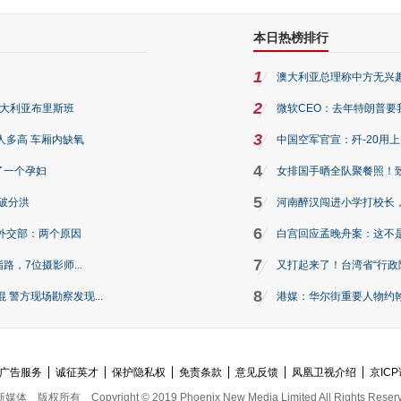
本日热榜排行
1
澳大利亚总理称中方无兴
2
澳大利亚布里斯班
微软CEO：去年特朗普要我们收
3
人多高 车厢内缺氧
中国空军官宣：歼-20用
4
了一个孕妇
女排国手晒全队聚餐照！
5
破分洪
河南醉汉闯进小学打校长，
6
外交部：两个原因
白宫回应孟晚舟案：这不
7
路，7位摄影师...
又打起来了！台湾省“行政院
8
警方现场勘察发现...
港媒：华尔街重要人物约翰·
广告服务
诚征英才
保护隐私权
免责条款
意见反馈
凤凰卫视介绍
京ICP
新媒体
版权所有
Copyright © 2019 Phoenix New Media Limited All Rights Reser