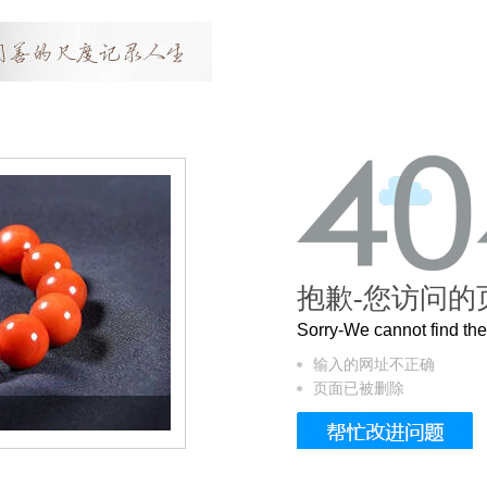
抱歉-您访问的
Sorry-We cannot find t
输入的网址不正确
页面已被删除
这个3.2米的长卷，还原了600岁的紫禁城