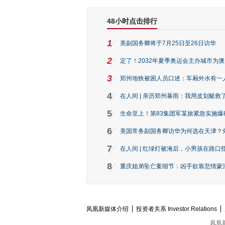
48小时点击排行
1
美副国务卿将于7月25日至26日访华
2
定了！2032年夏季奥运会主办城市为
3
郑州地铁被困人员口述：车厢外水有一
4
在人间 | 亲历郑州暴雨：我用皮划艇救
5
生命至上！第83集团军某旅紧急实施爆
6
美国常务副国务卿访华为何选在天津？
7
在人间 | 红绿灯被淹后，小男孩在路口指
8
重庆姐弟坠亡案细节：凶手欲靠悲情蒙混 
凤凰新媒体介绍
投资者关系 Investor Relations
凤凰