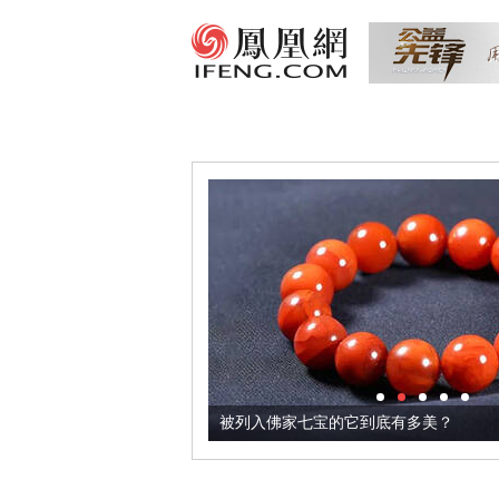
把它加到了牛轧糖里
被列入佛家七宝的它到底有多美？