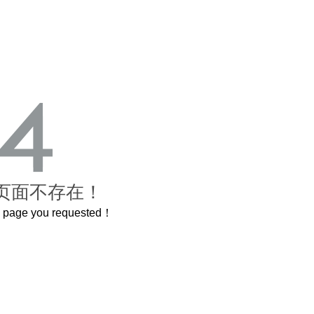
页面不存在！
he page you requested！
曲奇届的“爱马仕”把你的爱封在罐子里送给TA