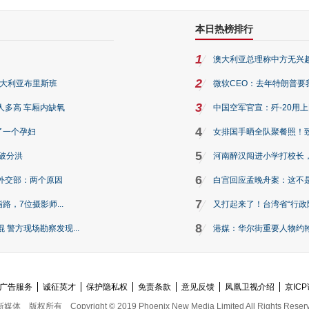
本日热榜排行
1
澳大利亚总理称中方无兴
2
澳大利亚布里斯班
微软CEO：去年特朗普要我们收
3
人多高 车厢内缺氧
中国空军官宣：歼-20用
4
了一个孕妇
女排国手晒全队聚餐照！
5
破分洪
河南醉汉闯进小学打校长，
6
外交部：两个原因
白宫回应孟晚舟案：这不
7
路，7位摄影师...
又打起来了！台湾省“行政院
8
警方现场勘察发现...
港媒：华尔街重要人物约翰·
广告服务
诚征英才
保护隐私权
免责条款
意见反馈
凤凰卫视介绍
京ICP
新媒体
版权所有
Copyright © 2019 Phoenix New Media Limited All Rights Reser