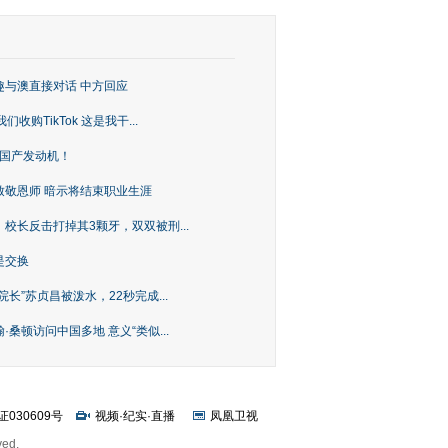
趣与澳直接对话 中方回应
购TikTok 这是我干...
上国产发动机！
致敬恩师 暗示将结束职业生涯
校长反击打掉其3颗牙，双双被刑...
是交换
长”苏贞昌被泼水，22秒完成...
桑顿访问中国多地 意义“类似...
证030609号
视频
·
纪实
·
直播
凤凰卫视
ved.