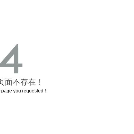
页面不存在！
he page you requested！
这个3.2米的长卷，还原了600岁的紫禁城