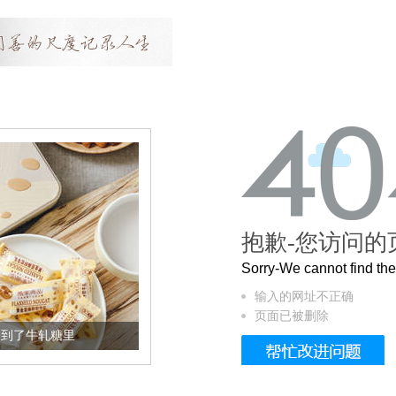
抱歉-您访问的
Sorry-We cannot find t
输入的网址不正确
页面已被删除
轧糖里
被列入佛家七宝的它到底有多美？