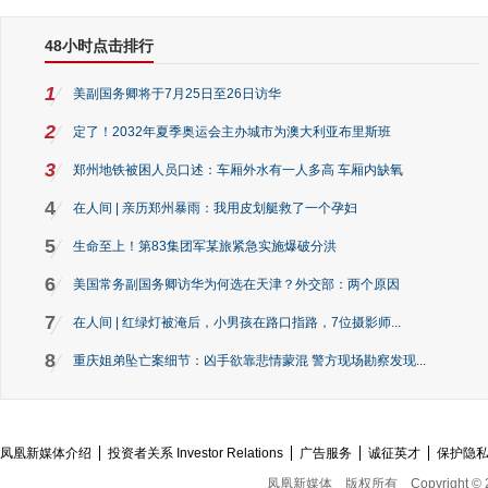
48小时点击排行
1
美副国务卿将于7月25日至26日访华
2
定了！2032年夏季奥运会主办城市为澳大利亚布里斯班
3
郑州地铁被困人员口述：车厢外水有一人多高 车厢内缺氧
4
在人间 | 亲历郑州暴雨：我用皮划艇救了一个孕妇
5
生命至上！第83集团军某旅紧急实施爆破分洪
6
美国常务副国务卿访华为何选在天津？外交部：两个原因
7
在人间 | 红绿灯被淹后，小男孩在路口指路，7位摄影师...
8
重庆姐弟坠亡案细节：凶手欲靠悲情蒙混 警方现场勘察发现...
凤凰新媒体介绍
投资者关系 Investor Relations
广告服务
诚征英才
保护隐
凤凰新媒体
版权所有
Copyright © 