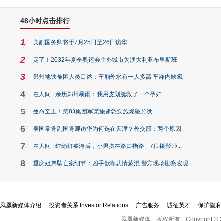
48小时点击排行
1
美副国务卿将于7月25日至26日访华
2
定了！2032年夏季奥运会主办城市为澳大利亚布里斯班
3
郑州地铁被困人员口述：车厢外水有一人多高 车厢内缺氧
4
在人间 | 亲历郑州暴雨：我用皮划艇救了一个孕妇
5
生命至上！第83集团军某旅紧急实施爆破分洪
6
美国常务副国务卿访华为何选在天津？外交部：两个原因
7
在人间 | 红绿灯被淹后，小男孩在路口指路，7位摄影师...
8
重庆姐弟坠亡案细节：凶手欲靠悲情蒙混 警方现场勘察发现...
凤凰新媒体介绍
投资者关系 Investor Relations
广告服务
诚征英才
保护隐
凤凰新媒体
版权所有
Copyright © 