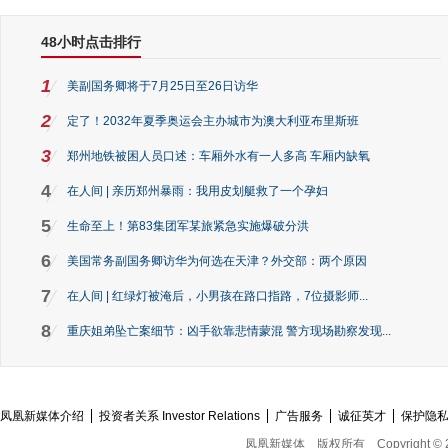
48小时点击排行
1
美副国务卿将于7月25日至26日访华
2
定了！2032年夏季奥运会主办城市为澳大利亚布里斯班
3
郑州地铁被困人员口述：车厢外水有一人多高 车厢内缺氧
4
在人间 | 亲历郑州暴雨：我用皮划艇救了一个孕妇
5
生命至上！第83集团军某旅紧急实施爆破分洪
6
美国常务副国务卿访华为何选在天津？外交部：两个原因
7
在人间 | 红绿灯被淹后，小男孩在路口指路，7位摄影师...
8
重庆姐弟坠亡案细节：凶手欲靠悲情蒙混 警方现场勘察发现...
凤凰新媒体介绍
投资者关系 Investor Relations
广告服务
诚征英才
保护隐
凤凰新媒体
版权所有
Copyright © 