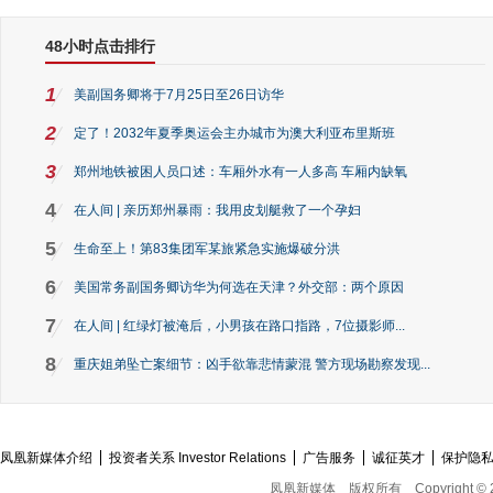
48小时点击排行
1
美副国务卿将于7月25日至26日访华
2
定了！2032年夏季奥运会主办城市为澳大利亚布里斯班
3
郑州地铁被困人员口述：车厢外水有一人多高 车厢内缺氧
4
在人间 | 亲历郑州暴雨：我用皮划艇救了一个孕妇
5
生命至上！第83集团军某旅紧急实施爆破分洪
6
美国常务副国务卿访华为何选在天津？外交部：两个原因
7
在人间 | 红绿灯被淹后，小男孩在路口指路，7位摄影师...
8
重庆姐弟坠亡案细节：凶手欲靠悲情蒙混 警方现场勘察发现...
凤凰新媒体介绍
投资者关系 Investor Relations
广告服务
诚征英才
保护隐
凤凰新媒体
版权所有
Copyright © 