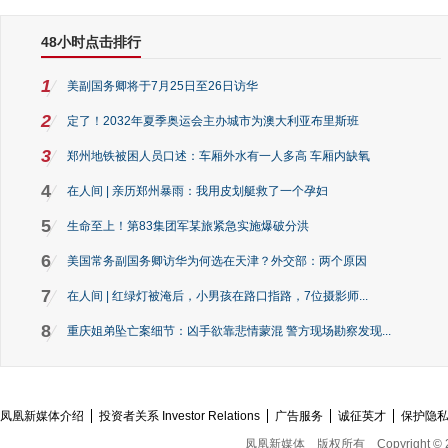
48小时点击排行
1
美副国务卿将于7月25日至26日访华
2
定了！2032年夏季奥运会主办城市为澳大利亚布里斯班
3
郑州地铁被困人员口述：车厢外水有一人多高 车厢内缺氧
4
在人间 | 亲历郑州暴雨：我用皮划艇救了一个孕妇
5
生命至上！第83集团军某旅紧急实施爆破分洪
6
美国常务副国务卿访华为何选在天津？外交部：两个原因
7
在人间 | 红绿灯被淹后，小男孩在路口指路，7位摄影师...
8
重庆姐弟坠亡案细节：凶手欲靠悲情蒙混 警方现场勘察发现...
凤凰新媒体介绍
投资者关系 Investor Relations
广告服务
诚征英才
保护隐
凤凰新媒体
版权所有
Copyright © 