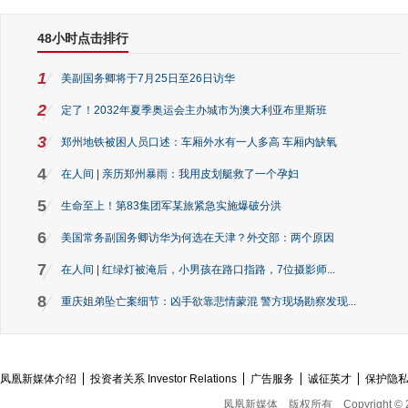
48小时点击排行
1
美副国务卿将于7月25日至26日访华
2
定了！2032年夏季奥运会主办城市为澳大利亚布里斯班
3
郑州地铁被困人员口述：车厢外水有一人多高 车厢内缺氧
4
在人间 | 亲历郑州暴雨：我用皮划艇救了一个孕妇
5
生命至上！第83集团军某旅紧急实施爆破分洪
6
美国常务副国务卿访华为何选在天津？外交部：两个原因
7
在人间 | 红绿灯被淹后，小男孩在路口指路，7位摄影师...
8
重庆姐弟坠亡案细节：凶手欲靠悲情蒙混 警方现场勘察发现...
凤凰新媒体介绍
投资者关系 Investor Relations
广告服务
诚征英才
保护隐
凤凰新媒体
版权所有
Copyright © 