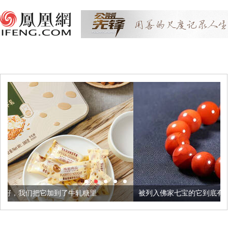
了牛轧糖里
被列入佛家七宝的它到底有多美？