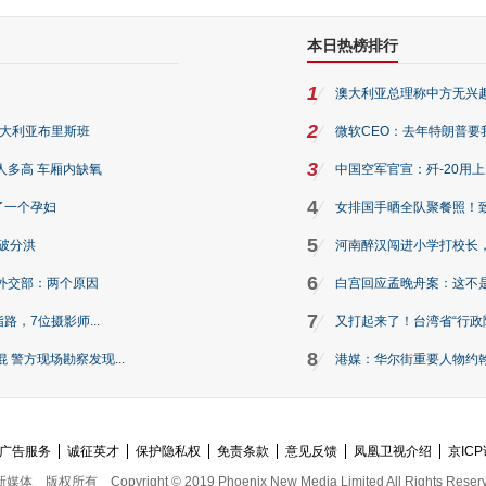
本日热榜排行
1
澳大利亚总理称中方无兴
2
澳大利亚布里斯班
微软CEO：去年特朗普要我们收
3
人多高 车厢内缺氧
中国空军官宣：歼-20用
4
了一个孕妇
女排国手晒全队聚餐照！
5
破分洪
河南醉汉闯进小学打校长，
6
外交部：两个原因
白宫回应孟晚舟案：这不
7
路，7位摄影师...
又打起来了！台湾省“行政院
8
警方现场勘察发现...
港媒：华尔街重要人物约翰·
广告服务
诚征英才
保护隐私权
免责条款
意见反馈
凤凰卫视介绍
京ICP
新媒体
版权所有
Copyright © 2019 Phoenix New Media Limited All Rights Reser