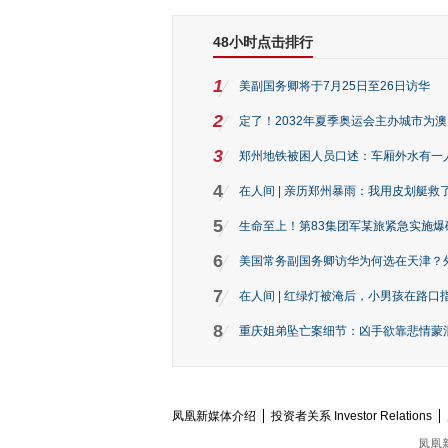
48小时点击排行
1
美副国务卿将于7月25日至26日访华
2
定了！2032年夏季奥运会主办城市为
3
郑州地铁被困人员口述：车厢外水有一
4
在人间 | 亲历郑州暴雨：我用皮划艇救
5
生命至上！第83集团军某旅紧急实施爆
6
美国常务副国务卿访华为何选在天津？
7
在人间 | 红绿灯被淹后，小男孩在路口指
8
重庆姐弟坠亡案细节：凶手欲靠悲情蒙混 
凤凰新媒体介绍
投资者关系 Investor Relations
凤凰