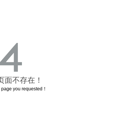
页面不存在！
he page you requested！
2米的长卷，还原了600岁的紫禁城
曲奇届的“爱