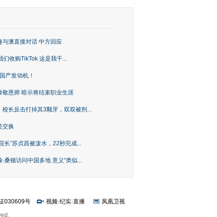
趣与澳直接对话 中方回应
购TikTok 这是我干...
上国产发动机！
致敬恩师 暗示将结束职业生涯
校长反击打掉其3颗牙，双双被刑...
是交换
长”苏贞昌被泼水，22秒完成...
桑顿访问中国多地 意义“类似...
证030609号
视频
·
纪实
·
直播
凤凰卫视
ved.