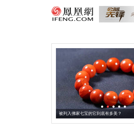
把它加到了牛轧糖里
被列入佛家七宝的它到底有多美？