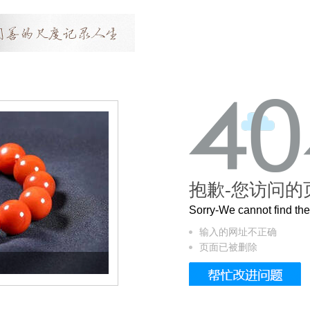
抱歉-您访问的
Sorry-We cannot find t
输入的网址不正确
页面已被删除
这个3.2米的长卷，还原了600岁的紫禁城