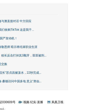
趣与澳直接对话 中方回应
购TikTok 这是我干...
上国产发动机！
致敬恩师 暗示将结束职业生涯
校长反击打掉其3颗牙，双双被刑...
是交换
长”苏贞昌被泼水，22秒完成...
桑顿访问中国多地 意义“类似...
证030609号
视频
·
纪实
·
直播
凤凰卫视
ved.