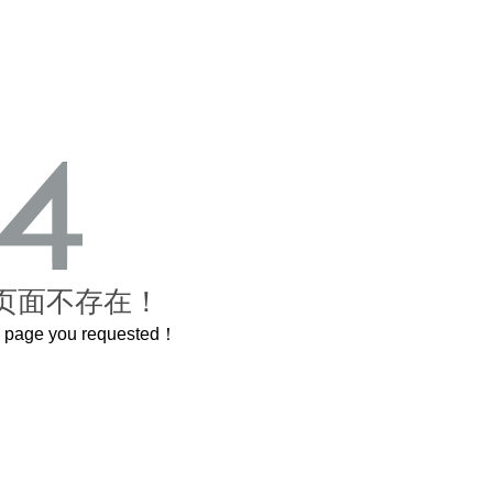
页面不存在！
he page you requested！
曲奇届的“爱马仕”把你的爱封在罐子里送给TA