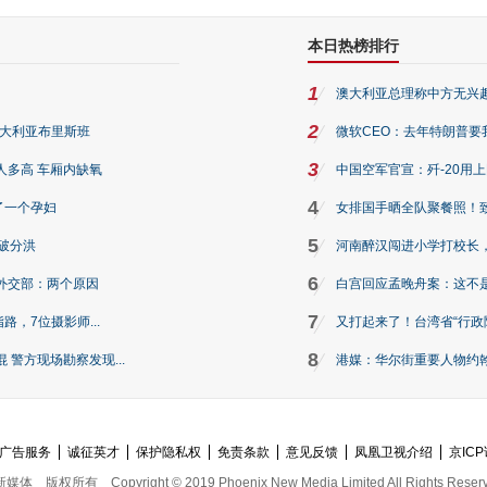
本日热榜排行
1
澳大利亚总理称中方无兴
2
澳大利亚布里斯班
微软CEO：去年特朗普要我们收
3
人多高 车厢内缺氧
中国空军官宣：歼-20用
4
了一个孕妇
女排国手晒全队聚餐照！
5
破分洪
河南醉汉闯进小学打校长，
6
外交部：两个原因
白宫回应孟晚舟案：这不
7
路，7位摄影师...
又打起来了！台湾省“行政院
8
警方现场勘察发现...
港媒：华尔街重要人物约翰·
广告服务
诚征英才
保护隐私权
免责条款
意见反馈
凤凰卫视介绍
京ICP
新媒体
版权所有
Copyright © 2019 Phoenix New Media Limited All Rights Reser