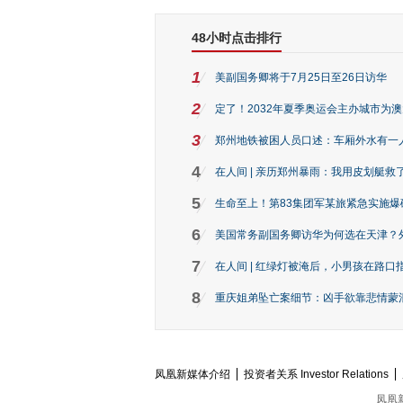
48小时点击排行
1
美副国务卿将于7月25日至26日访华
2
定了！2032年夏季奥运会主办城市为
3
郑州地铁被困人员口述：车厢外水有一
4
在人间 | 亲历郑州暴雨：我用皮划艇救
5
生命至上！第83集团军某旅紧急实施爆
6
美国常务副国务卿访华为何选在天津？
7
在人间 | 红绿灯被淹后，小男孩在路口指
8
重庆姐弟坠亡案细节：凶手欲靠悲情蒙混 
凤凰新媒体介绍
投资者关系 Investor Relations
凤凰