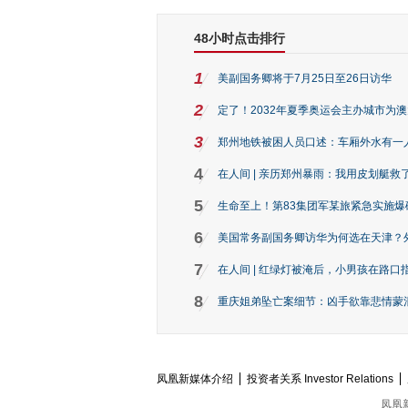
48小时点击排行
1
美副国务卿将于7月25日至26日访华
2
定了！2032年夏季奥运会主办城市为
3
郑州地铁被困人员口述：车厢外水有一
4
在人间 | 亲历郑州暴雨：我用皮划艇救
5
生命至上！第83集团军某旅紧急实施爆
6
美国常务副国务卿访华为何选在天津？
7
在人间 | 红绿灯被淹后，小男孩在路口指
8
重庆姐弟坠亡案细节：凶手欲靠悲情蒙混 
凤凰新媒体介绍
投资者关系 Investor Relations
凤凰