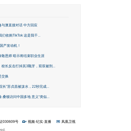
趣与澳直接对话 中方回应
购TikTok 这是我干...
上国产发动机！
致敬恩师 暗示将结束职业生涯
校长反击打掉其3颗牙，双双被刑...
是交换
长”苏贞昌被泼水，22秒完成...
桑顿访问中国多地 意义“类似...
证030609号
视频
·
纪实
·
直播
凤凰卫视
ved.