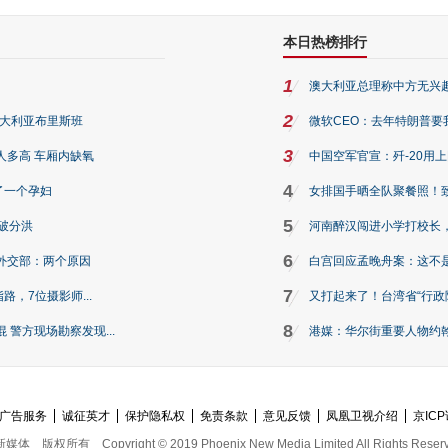
本日热榜排行
1
澳大利亚总理称中方无兴
2
澳大利亚布里斯班
微软CEO：去年特朗普要我们收
3
人多高 车厢内缺氧
中国空军官宣：歼-20用
4
了一个孕妇
女排国手晒全队聚餐照！
5
破分洪
河南醉汉闯进小学打校长，
6
外交部：两个原因
白宫回应孟晚舟案：这不
7
路，7位摄影师...
又打起来了！台湾省“行政院
8
警方现场勘察发现...
港媒：华尔街重要人物约翰·
广告服务
诚征英才
保护隐私权
免责条款
意见反馈
凤凰卫视介绍
京ICP
新媒体
版权所有
Copyright © 2019 Phoenix New Media Limited All Rights Reser