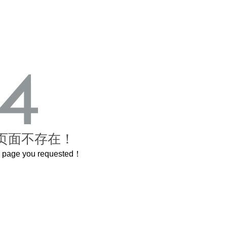
页面不存在！
he page you requested！
长卷，还原了600岁的紫禁城
曲奇届的“爱马仕