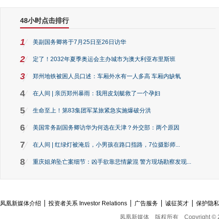
48小时点击排行
1
美副国务卿将于7月25日至26日访华
2
定了！2032年夏季奥运会主办城市为澳大利亚布里斯班
3
郑州地铁被困人员口述：车厢外水有一人多高 车厢内缺氧
4
在人间 | 亲历郑州暴雨：我用皮划艇救了一个孕妇
5
生命至上！第83集团军某旅紧急实施爆破分洪
6
美国常务副国务卿访华为何选在天津？外交部：两个原因
7
在人间 | 红绿灯被淹后，小男孩在路口指路，7位摄影师...
8
重庆姐弟坠亡案细节：凶手欲靠悲情蒙混 警方现场勘察发现...
凤凰新媒体介绍
投资者关系 Investor Relations
广告服务
诚征英才
保护隐
凤凰新媒体
版权所有
Copyright © 