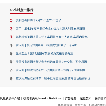
48小时点击排行
1
美副国务卿将于7月25日至26日访华
2
定了！2032年夏季奥运会主办城市为澳大利亚布里斯班
3
郑州地铁被困人员口述：车厢外水有一人多高 车厢内缺氧
4
在人间 | 亲历郑州暴雨：我用皮划艇救了一个孕妇
5
生命至上！第83集团军某旅紧急实施爆破分洪
6
美国常务副国务卿访华为何选在天津？外交部：两个原因
7
在人间 | 红绿灯被淹后，小男孩在路口指路，7位摄影师...
8
重庆姐弟坠亡案细节：凶手欲靠悲情蒙混 警方现场勘察发现...
凤凰新媒体介绍
投资者关系 Investor Relations
广告服务
诚征英才
保护隐
凤凰新媒体
版权所有
Copyright © 