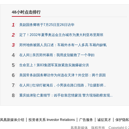
48小时点击排行
1
美副国务卿将于7月25日至26日访华
2
定了！2032年夏季奥运会主办城市为澳大利亚布里斯班
3
郑州地铁被困人员口述：车厢外水有一人多高 车厢内缺氧
4
在人间 | 亲历郑州暴雨：我用皮划艇救了一个孕妇
5
生命至上！第83集团军某旅紧急实施爆破分洪
6
美国常务副国务卿访华为何选在天津？外交部：两个原因
7
在人间 | 红绿灯被淹后，小男孩在路口指路，7位摄影师...
8
重庆姐弟坠亡案细节：凶手欲靠悲情蒙混 警方现场勘察发现...
凤凰新媒体介绍
投资者关系 Investor Relations
广告服务
诚征英才
保护隐
凤凰新媒体
版权所有
Copyright © 