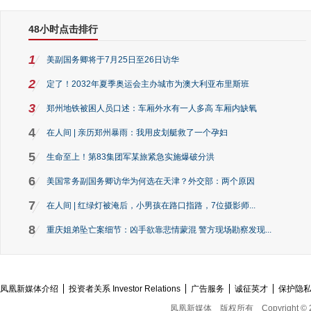
48小时点击排行
1
美副国务卿将于7月25日至26日访华
2
定了！2032年夏季奥运会主办城市为澳大利亚布里斯班
3
郑州地铁被困人员口述：车厢外水有一人多高 车厢内缺氧
4
在人间 | 亲历郑州暴雨：我用皮划艇救了一个孕妇
5
生命至上！第83集团军某旅紧急实施爆破分洪
6
美国常务副国务卿访华为何选在天津？外交部：两个原因
7
在人间 | 红绿灯被淹后，小男孩在路口指路，7位摄影师...
8
重庆姐弟坠亡案细节：凶手欲靠悲情蒙混 警方现场勘察发现...
凤凰新媒体介绍
投资者关系 Investor Relations
广告服务
诚征英才
保护隐
凤凰新媒体
版权所有
Copyright © 