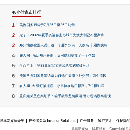
48小时点击排行
1
美副国务卿将于7月25日至26日访华
2
定了！2032年夏季奥运会主办城市为澳大利亚布里斯班
3
郑州地铁被困人员口述：车厢外水有一人多高 车厢内缺氧
4
在人间 | 亲历郑州暴雨：我用皮划艇救了一个孕妇
5
生命至上！第83集团军某旅紧急实施爆破分洪
6
美国常务副国务卿访华为何选在天津？外交部：两个原因
7
在人间 | 红绿灯被淹后，小男孩在路口指路，7位摄影师...
8
重庆姐弟坠亡案细节：凶手欲靠悲情蒙混 警方现场勘察发现...
凤凰新媒体介绍
投资者关系 Investor Relations
广告服务
诚征英才
保护隐
凤凰新媒体
版权所有
Copyright © 