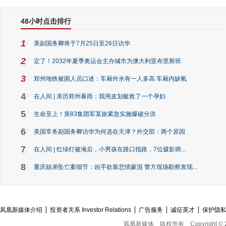
48小时点击排行
1
美副国务卿将于7月25日至26日访华
2
定了！2032年夏季奥运会主办城市为澳大利亚布里斯班
3
郑州地铁被困人员口述：车厢外水有一人多高 车厢内缺氧
4
在人间 | 亲历郑州暴雨：我用皮划艇救了一个孕妇
5
生命至上！第83集团军某旅紧急实施爆破分洪
6
美国常务副国务卿访华为何选在天津？外交部：两个原因
7
在人间 | 红绿灯被淹后，小男孩在路口指路，7位摄影师...
8
重庆姐弟坠亡案细节：凶手欲靠悲情蒙混 警方现场勘察发现...
凤凰新媒体介绍
投资者关系 Investor Relations
广告服务
诚征英才
保护隐
凤凰新媒体
版权所有
Copyright © 