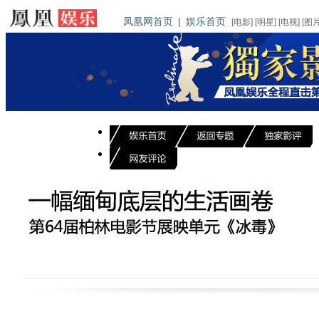
凤凰网首页
|
娱乐首页
[
电影
] [
明星
] [
电视
] [
图