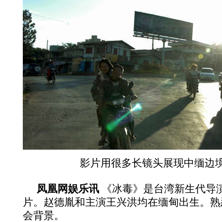
影片用很多长镜头展现中缅边
凤凰网娱乐讯
《冰毒》是台湾新生代导
片。赵德胤和主演王兴洪均在缅甸出生。熟
会背景。