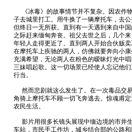
《冰毒》的故事情节并不复杂。因农作
子去城里打工。用牛换了一辆摩托车，去公
但终日一无所获。直到有一天遇到来自中国
之际赶来缅甸奔丧。祖父去世之后，几个来
年轻人走得更近了。直到两人开始合伙贩卖
在摩托车上疾驰的两人，仿佛就要奔向小康
充满希望，无论两人在粉色的暧昧灯光中唱
三妹唱起歌。这一切场景已经使人忘记他们
行当。
然而悲剧就这么发生了。在一次毒品交
角骑上摩托车不顾一切飞奔逃去。惊魂甫定
农民生活。
影片用很多长镜头展现中缅边境的市井
车站，市民手工作坊，城乡结合部的公路和