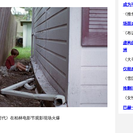
成为
《推
场面
《布
虚构
洲
《大
仅能
《雪
推翻
《女
巴赫
时代》在柏林电影节观影现场火爆