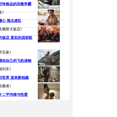
可怜祭品的宗教学霸
拿》
虐心 视点凌乱
达佩斯大饭店》
的饭店 真实的战前欧
寻宝家》
感动自己的飞机读物
国列车》
旧世界 迎来新独裁
性瘾者》
十二平均律与性爱