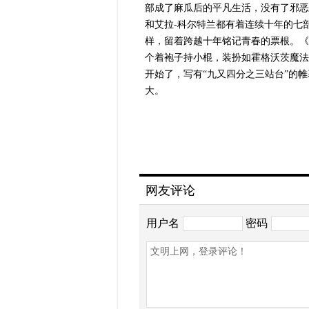
部成了麻瓜后的平凡生活，没有了邪恶
和艾拉-
科尔特兰都有着连续十年的七部
样，留着跨越十年铭记青春的票根。《
个着袍子持小棍，装扮如霍格沃茨魔法
开始了，写有“九又四分之三站台”的
大。
网友评论
用户名
密码