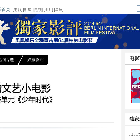
乐首页
[
电影
] [
明星
] [
电视
] [
图片
] [
星座
]
电影
独家
《十