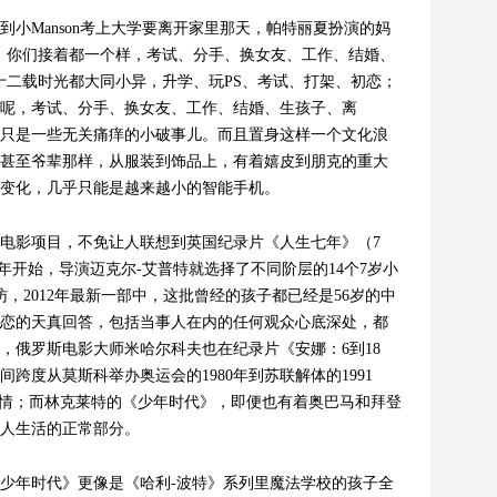
Manson
考上大学要离开家里那天，帕特丽夏扮演的妈
！你们接着都一个样，考试、分手、换女友、工作、结婚、
十二载时光都大同小异，升学、玩PS
、考试、打架、初恋；
呢，考试、分手、换女友、工作、结婚、生孩子、离
只是一些无关痛痒的小破事儿。而且置身这样一个文化浪
甚至爷辈那样，从服装到饰品上，有着嬉皮到朋克的重大
变化，几乎只能是越来越小的智能手机。
电影项目，不免让人联想到英国纪录片《人生七年》（7
年开始，导演迈克尔-
艾普特就选择了不同阶层的14
个7
岁小
，2012
年最新一部中，这批曾经的孩子都已经是56
岁的中
恋的天真回答，包括当事人在内的任何观众心底深处，都
，俄罗斯电影大师米哈尔科夫也在纪录片《安娜：6
到18
间跨度从莫斯科举办奥运会的1980
年到苏联解体的1991
悲情；而林克莱特的《少年时代》，即便也有着奥巴马和拜登
人生活的正常部分。
少年时代》更像是《哈利-
波特》系列里魔法学校的孩子全