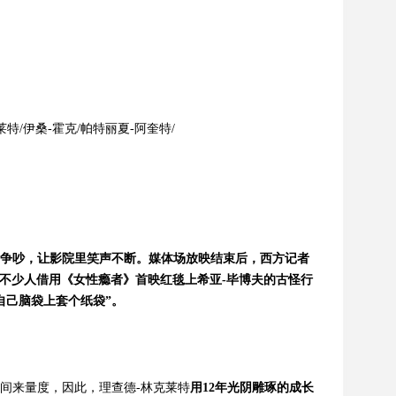
莱特/
伊桑-
霍克/
帕特丽夏-
阿奎特/
争吵，让影院里笑声不断。媒体场放映结束后，西方记者
不少人借用《女性瘾者》首映红毯上希亚-
毕博夫的古怪行
自己脑袋上套个纸袋”。
间来量度，因此，理查德-
林克莱特
用12
年光阴雕琢的成长