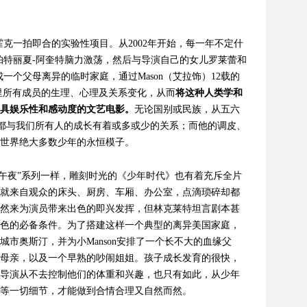
霍克一拍即合的实验性项目。从2002
年开始，每一年不定什
帕特丽夏-
阿奎特脑力激荡，然后与导演自己的女儿罗莱蕾和
一个父母离异的临时家庭，通过Mason
（艾拉饰）12
载的
里所有成员的生理、心理及关系变化，从而
将这种人类学和
具娱乐性和感动度的文艺电影。
无论国别或民族，从五六
都与我们所有人的成长有着或多或少的关系；而他的调皮、
世界绝大多数少年的永恒模子。
午夜”系列一样，雕刻时光的《少年时代》也有着充斥全片
就来自观众的床头、厨房、车厢、办公室，点滴琐碎却都
然来为演员带来出色的即兴发挥，但林克莱特坦言剧本甚
色的必备条件。为了搭建这样一个典型的离异美国家庭，
市奥斯汀，并为小Manson
安排了一个长不大的血缘父
母亲，以及一个早熟的吵闹姐姐。孩子成长发育的很快，
导演从不去控制他们的体重和兴趣，也只有如此，从少年
等一切细节，才能做到合情合理又自然而然。