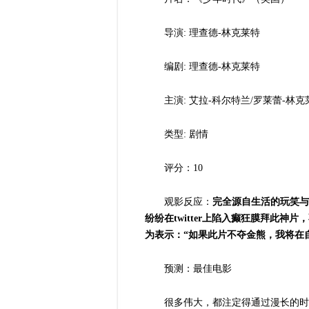
导演:
理查德-
林克莱特
编剧:
理查德-
林克莱特
主演:
艾拉-
科尔特兰/
罗莱蕾-
林克
类型:
剧情
评分：10
观影反应：
完全源自生活的玩笑与
纷纷在twitter
上陷入癫狂膜拜此神片，
为表示：“如果此片不夺金熊，我将在
预测：最佳电影
很多伟大，都注定得通过漫长的时