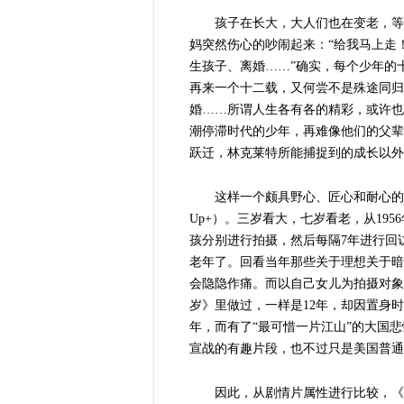
孩子在长大，大人们也在变老，等到小
妈突然伤心的吵闹起来：“给我马上走
生孩子、离婚……”确实，每个少年的
再来一个十二载，又何尝不是殊途同归
婚……所谓人生各有各的精彩，或许也
潮停滞时代的少年，再难像他们的父辈
跃迁，林克莱特所能捕捉到的成长以外
这样一个颇具野心、匠心和耐心的
Up+
）。三岁看大，七岁看老，从1956
孩分别进行拍摄，然后每隔7
年进行回访
老年了。回看当年那些关于理想关于暗
会隐隐作痛。而以自己女儿为拍摄对象
岁》里做过，一样是12
年，却因置身时
年，而有了“最可惜一片江山”的大国
宣战的有趣片段，也不过只是美国普通
因此，从剧情片属性进行比较，《