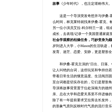
故事
《少年时代》，也注定堪称伟大。
这是一个导演突发奇想并与伊桑-
么时间，林克莱特就找来伊桑-
霍克、
另一位小演员艾拉-
科尔特兰一道，组成
成长，去表现/
记录一个美国普通家庭
社会学观察的枯燥任务，巧妙变身为颇
岁到进入大学，小Mason
的生活轨迹，
发育、迷茫、恋爱、安静，更是塑形全
和伊桑-
霍克主演的“日出、日落、
让人叫绝的台词，这些玩笑和争持仿若
带着日常生活的惬意温度。生活阅历固
至台词都是切实存在的，它们是塑形角
导演将故事背景置于位处深南方的德州城
亲、总在大学和恋爱关系里不停进修的
除了有一年提前要求艾拉剪去长发外，
的形象气质到反映时代气质的流行音乐