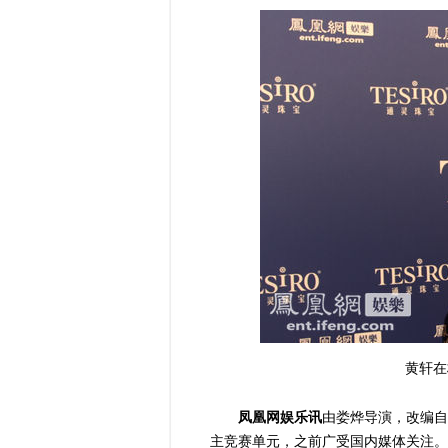
黄轩在
凤凰网娱乐讯
由娄烨导演，改编自
主竞赛单元，之前广受国内媒体关注。