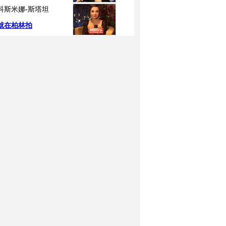
科斯米娜-斯塔坦
就在柏林拍