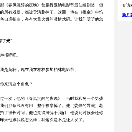
部《春风沉醉的夜晚》曾赢得戛纳电影节最佳编剧奖，但
专访
的所有戏份，都被导演删掉了。这回，他在《推拿》中饰
新片
色自虐扭曲，亦有大量火爆的激情戏码。让我们听听他怎
有了光”
声招呼吧。
我是黄轩，现在我在柏林参加柏林电影节。
你来演这个角色？
合作过一次，他的《春风沉醉的夜晚》，当时我和另一个男孩
我们那条线没有用，整个被拿掉了。他（娄烨的导演）老
拍了很长时间，他也觉得挺愧于我们，他说到时候会还你
昨天他跟我说怎么样，我这次是不是还大发了。