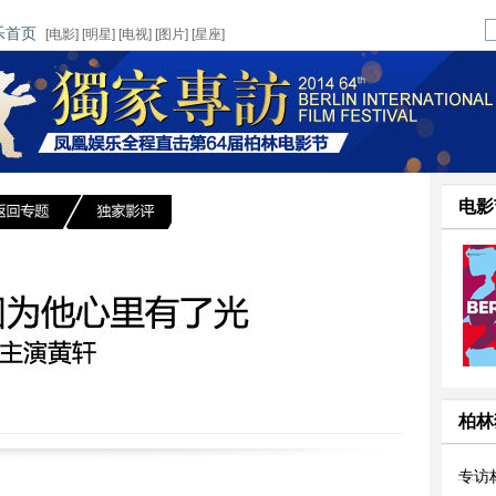
乐首页
[
电影
] [
明星
] [
电视
] [
图片
] [
星座
]
电影
柏林
专访