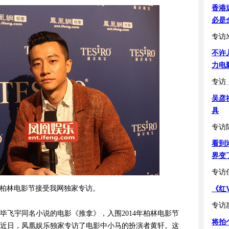
香港
必是
专访
不许
力电
专访
吴彦
具
专访
看到
界变
专访
柏林电影节接受我网独家专访。
《红
专访
毕飞宇同名小说的电影《推拿》，入围2014年柏林电影节
将拍
近日，凤凰娱乐独家专访了电影中小马的扮演者黄轩。这