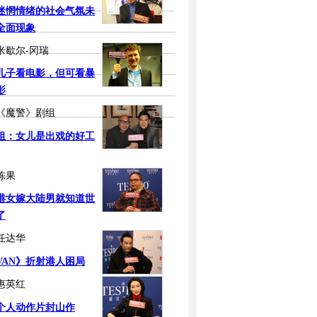
迷惘情绪的社会气氛未
全面现象
米歇尔-冈瑞
儿子看电影，但可看暴
影
《魔警》剧组
祖：女儿是出戏的好工
陈果
港女嫁大陆男就知道世
了
任达华
VAN》折射港人困局
惠英红
个人动作片封山作