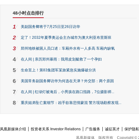
48小时点击排行
1
美副国务卿将于7月25日至26日访华
2
定了！2032年夏季奥运会主办城市为澳大利亚布里斯班
3
郑州地铁被困人员口述：车厢外水有一人多高 车厢内缺氧
4
在人间 | 亲历郑州暴雨：我用皮划艇救了一个孕妇
5
生命至上！第83集团军某旅紧急实施爆破分洪
6
美国常务副国务卿访华为何选在天津？外交部：两个原因
7
在人间 | 红绿灯被淹后，小男孩在路口指路，7位摄影师...
8
重庆姐弟坠亡案细节：凶手欲靠悲情蒙混 警方现场勘察发现...
凤凰新媒体介绍
投资者关系 Investor Relations
广告服务
诚征英才
保护隐
凤凰新媒体
版权所有
Copyright © 