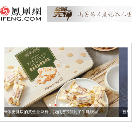
亚麻籽，我们把它加到了牛轧糖里
被列入佛家七宝的它到底