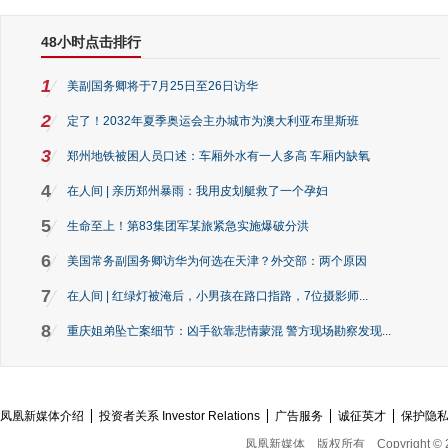
48小时点击排行
1
美副国务卿将于7月25日至26日访华
2
定了！2032年夏季奥运会主办城市为澳大利亚布里斯班
3
郑州地铁被困人员口述：车厢外水有一人多高 车厢内缺氧
4
在人间 | 亲历郑州暴雨：我用皮划艇救了一个孕妇
5
生命至上！第83集团军某旅紧急实施爆破分洪
6
美国常务副国务卿访华为何选在天津？外交部：两个原因
7
在人间 | 红绿灯被淹后，小男孩在路口指路，7位摄影师...
8
重庆姐弟坠亡案细节：凶手欲靠悲情蒙混 警方现场勘察发现...
凤凰新媒体介绍
投资者关系 Investor Relations
广告服务
诚征英才
保护隐
凤凰新媒体
版权所有
Copyright © 