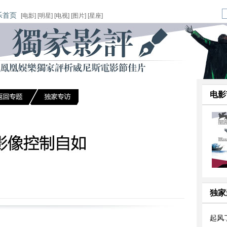
乐首页
[
电影
] [
明星
] [
电视
] [
图片
] [
星座
]
电影
独家
起风