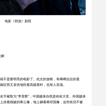
电影《郊游》剧照
贵媚
就不是蔡明亮的电影了。此次的放映，有稀稀拉拉的退
疯狂而又哀伤地吃着高丽菜时，也有人笑场。
名字被取为“李登辉”，中国媒体自然是哈哈大笑，外国媒体
上挂着残破的蒋公像，地上躺着蒋经国像，这些依旧不被