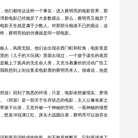
，他们都传达这样一个事实：进入蔡明亮的电影世界，那
湾新电影已经抛弃了大多数观众，那么，蔡明亮又抛弃了
电影天生就是属于少数人。对那部分痴迷不已的观众，这
终，蔡明亮拍的仿佛就是同一部电影。
板人，风雨无阻。他们会出现在西门町和旺角，电影里是
贤的《儿子的大玩偶》里面出现过，一个疲于谋生的底层
是戴上了面具的无生命人类，又充当着廉价的活动广告工
我联想到上街拉客卖电影票的蔡明亮本人。很难说，他是
郊游》回到了熟悉的环境，只是，电影依然被现实、梦境
。《郊游》是一部关于生存状态的电影，主人公像丧家之
带孩子出游，又意外被一个神秘的空间、一面神秘的墙壁
，怒发冲冠满江红、床头大战圆白菜，蔡明亮可以放弃全
词和形容词组成的电影，你不敢冒然断言，它到底讲述了