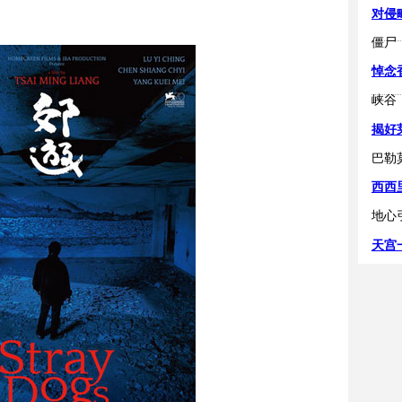
对侵
僵尸
悼念
峡谷
揭好
巴勒
西西
地心
天宫