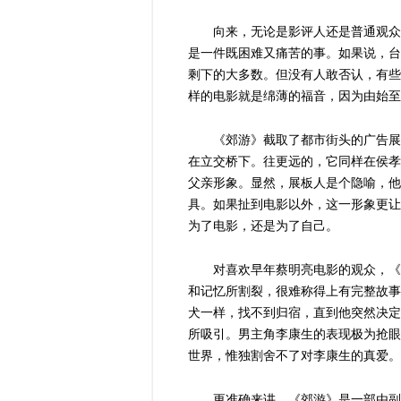
向来，无论是影评人还是普通观众
是一件既困难又痛苦的事。如果说，台
剩下的大多数。但没有人敢否认，有些
样的电影就是绵薄的福音，因为由始至
《郊游》截取了都市街头的广告展
在立交桥下。往更远的，它同样在侯孝
父亲形象。显然，展板人是个隐喻，他
具。如果扯到电影以外，这一形象更让
为了电影，还是为了自己。
对喜欢早年蔡明亮电影的观众，《
和记忆所割裂，很难称得上有完整故事
犬一样，找不到归宿，直到他突然决定
所吸引。男主角李康生的表现极为抢眼
世界，惟独割舍不了对李康生的真爱。
更准确来讲，《郊游》是一部由副