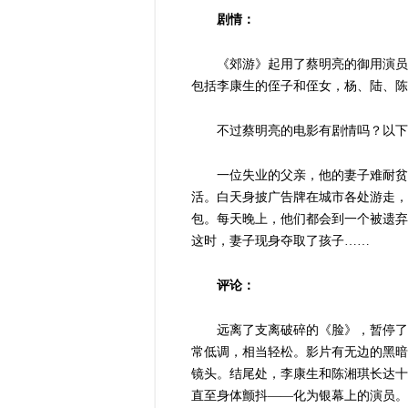
剧情：
《郊游》起用了蔡明亮的御用演员
包括李康生的侄子和侄女，杨、陆、陈
不过蔡明亮的电影有剧情吗？以下
一位失业的父亲，他的妻子难耐贫
活。白天身披广告牌在城市各处游走，
包。每天晚上，他们都会到一个被遗弃
这时，妻子现身夺取了孩子……
评论：
远离了支离破碎的《脸》，暂停了
常低调，相当轻松。影片有无边的黑暗
镜头。结尾处，李康生和陈湘琪长达十
直至身体颤抖——化为银幕上的演员。