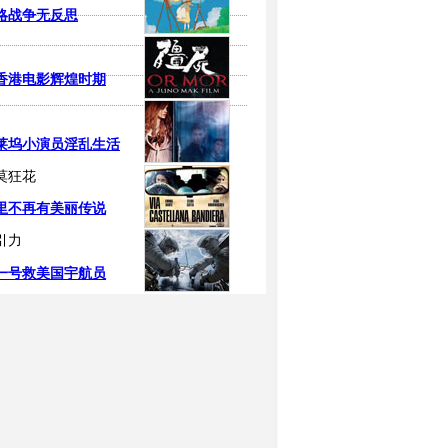
略战争无反思
香港电影辉煌时期
莱坞小演员淫乱生活
莫狂花
里不再有美丽传说
引力
一号救美国宇航员