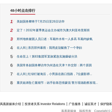
48小时点击排行
1
美副国务卿将于7月25日至26日访华
2
定了！2032年夏季奥运会主办城市为澳大利亚布里斯班
3
郑州地铁被困人员口述：车厢外水有一人多高 车厢内缺氧
4
在人间 | 亲历郑州暴雨：我用皮划艇救了一个孕妇
5
生命至上！第83集团军某旅紧急实施爆破分洪
6
美国常务副国务卿访华为何选在天津？外交部：两个原因
7
在人间 | 红绿灯被淹后，小男孩在路口指路，7位摄影师...
8
重庆姐弟坠亡案细节：凶手欲靠悲情蒙混 警方现场勘察发现...
凤凰新媒体介绍
投资者关系 Investor Relations
广告服务
诚征英才
保护隐
凤凰新媒体
版权所有
Copyright © 