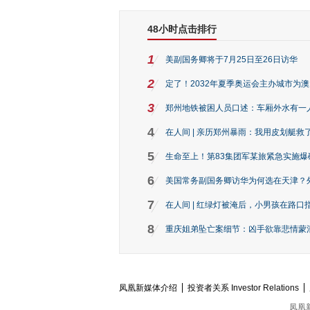
48小时点击排行
1
美副国务卿将于7月25日至26日访华
2
定了！2032年夏季奥运会主办城市为
3
郑州地铁被困人员口述：车厢外水有一
4
在人间 | 亲历郑州暴雨：我用皮划艇救
5
生命至上！第83集团军某旅紧急实施爆
6
美国常务副国务卿访华为何选在天津？
7
在人间 | 红绿灯被淹后，小男孩在路口指
8
重庆姐弟坠亡案细节：凶手欲靠悲情蒙混 
凤凰新媒体介绍
投资者关系 Investor Relations
凤凰