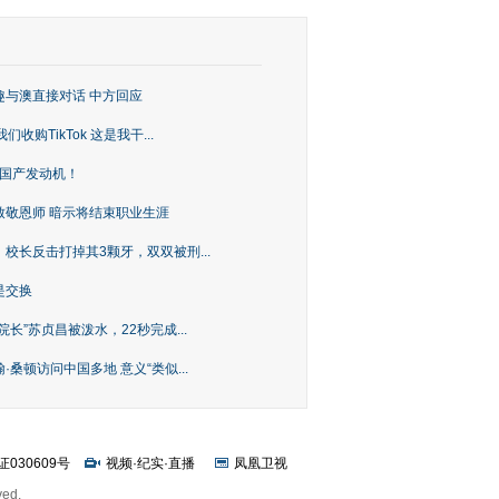
趣与澳直接对话 中方回应
购TikTok 这是我干...
上国产发动机！
致敬恩师 暗示将结束职业生涯
校长反击打掉其3颗牙，双双被刑...
是交换
长”苏贞昌被泼水，22秒完成...
桑顿访问中国多地 意义“类似...
证030609号
视频
·
纪实
·
直播
凤凰卫视
ved.