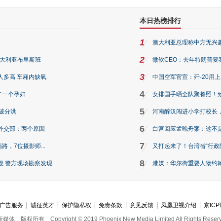
本日热榜排行
1
澳大利亚总理称中方无兴
2
澳大利亚布里斯班
微软CEO：去年特朗普要我们收
3
人多高 车厢内缺氧
中国空军官宣：歼-20用
4
了一个孕妇
女排国手晒全队聚餐照！
5
破分洪
河南醉汉闯进小学打校长，
6
外交部：两个原因
白宫回应孟晚舟案：这不
7
路，7位摄影师...
又打起来了！台湾省“行政院
8
警方现场勘察发现...
港媒：华尔街重要人物约翰·
广告服务
诚征英才
保护隐私权
免责条款
意见反馈
凤凰卫视介绍
京ICP
新媒体
版权所有
Copyright © 2019 Phoenix New Media Limited All Rights Reser