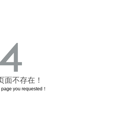
页面不存在！
he page you requested！
这个3.2米的长卷，还原了600岁的紫禁城