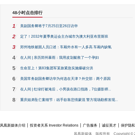
48小时点击排行
1
美副国务卿将于7月25日至26日访华
2
定了！2032年夏季奥运会主办城市为澳大利亚布里斯班
3
郑州地铁被困人员口述：车厢外水有一人多高 车厢内缺氧
4
在人间 | 亲历郑州暴雨：我用皮划艇救了一个孕妇
5
生命至上！第83集团军某旅紧急实施爆破分洪
6
美国常务副国务卿访华为何选在天津？外交部：两个原因
7
在人间 | 红绿灯被淹后，小男孩在路口指路，7位摄影师...
8
重庆姐弟坠亡案细节：凶手欲靠悲情蒙混 警方现场勘察发现...
凤凰新媒体介绍
投资者关系 Investor Relations
广告服务
诚征英才
保护隐
凤凰新媒体
版权所有
Copyright © 