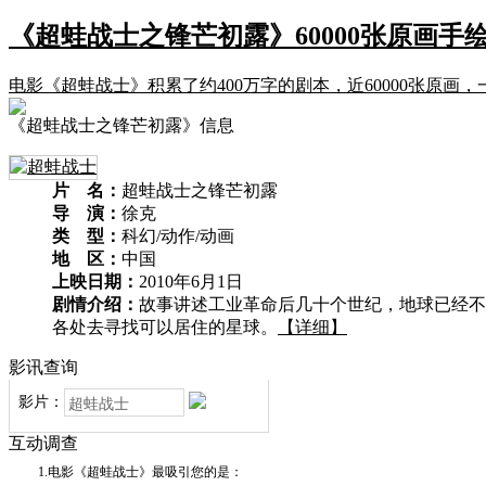
《超蛙战士之锋芒初露》60000张原画手
电影《超蛙战士》积累了约400万字的剧本，近60000张
《超蛙战士之锋芒初露》信息
片 名：
超蛙战士之锋芒初露
导 演：
徐克
类 型：
科幻/动作/动画
地 区：
中国
上映日期：
2010年6月1日
剧情介绍：
故事讲述工业革命后几十个世纪，地球已经不
各处去寻找可以居住的星球。
【详细】
影讯查询
影片：
互动调查
1.电影《超蛙战士》最吸引您的是：