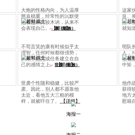
大炮的性格内向，为人温厚
这家
憨直稳重，经常性的沉默使
良、
他看起来比较木讷，从来不
性，
会表现自己。
【详细】
就知
康（蛙族）
>>
不苟言笑的康有时候似乎太
明队
理智，任何时候都很强势，
人，
从来不把完成任务建立在自
老爸
己的感情之上。
【详细】
中矩
世袭（蛙族）
>>
世袭个性随和稳健，比较严
他作
肃。因此，别人都不愿靠他
获得
太近，看他五大三粗的模
地方
样，就被吓住了。
【详细】
慰籍
海报一
海报二