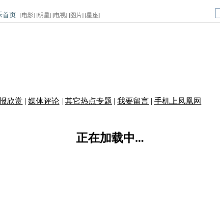
乐首页
[
电影
] [
明星
] [
电视
] [
图片
] [
星座
]
报欣赏
|
媒体评论
|
其它热点专题
|
我要留言
|
手机上凤凰网
正在加载中...