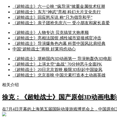
《超蛙战士》六一公映 “疯导演”掀重金属技术狂潮
《超蛙战士》东方“神武”亮相 科幻大片文化先行
《超蛙战士》回应怒斥说 称“只为倡导和平”
《超蛙战士》亲子团抢先庆六一 受小朋友和家长喜爱
《超蛙战士》人物专访 贝克搞笑大炮孝顺
《超蛙战士》亮相法国馆 感性城市迎接感官冲击
《超蛙战士》导演爆角色内幕 科普中国风比肩经典
中国“超蛙战士”将映 好莱坞也动心
《超蛙战士》堪称国内3D动画第一 导演炮轰伪3D电影
《超蛙战士》上演太空“血战” 70分钟恶斗全面PK
《超蛙战士》20日北京首映 极限3D刮起中国旋风
《超蛙战士》北京首映 中国元素打造本土动画英雄
相关介绍
徐克：《超蛙战士》国产原创3D动画电影
在7月4日开幕的上海第五届国际动漫游戏博览会上，中国原