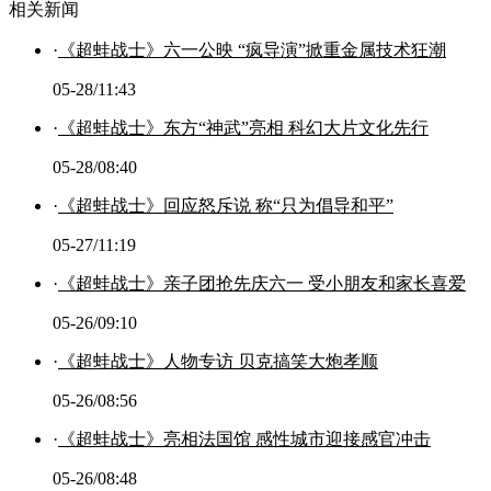
相关新闻
·
《超蛙战士》六一公映 “疯导演”掀重金属技术狂潮
05-28/11:43
·
《超蛙战士》东方“神武”亮相 科幻大片文化先行
05-28/08:40
·
《超蛙战士》回应怒斥说 称“只为倡导和平”
05-27/11:19
·
《超蛙战士》亲子团抢先庆六一 受小朋友和家长喜爱
05-26/09:10
·
《超蛙战士》人物专访 贝克搞笑大炮孝顺
05-26/08:56
·
《超蛙战士》亮相法国馆 感性城市迎接感官冲击
05-26/08:48