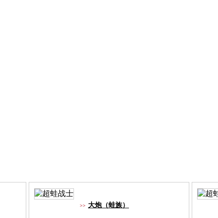
大炮（蛙族）
>>