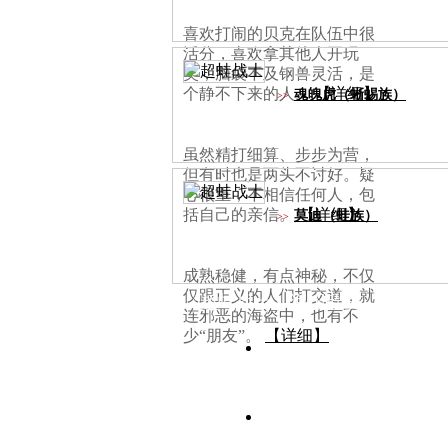
喜欢打闹的贝克在队伍中很
活分，喜欢拿其他人开玩
笑，脑袋不及钢兽灵活，是
个静不下来的人。
【详细】
魂魄虎（蜥蜴族）
>>
虽然精打细算、步步为营，
但有时也是两头不讨好。疑
心很重，不相信任何人，包
括自己的亲信。
【详细】
莫迪（蛙族）
>>
成熟稳健，有点神秘，不仅
仅跟正义的人们打交道，就
《超蛙战士》海报欣赏
连邪恶的海盗中，也有不
少“朋友”。
【详细】