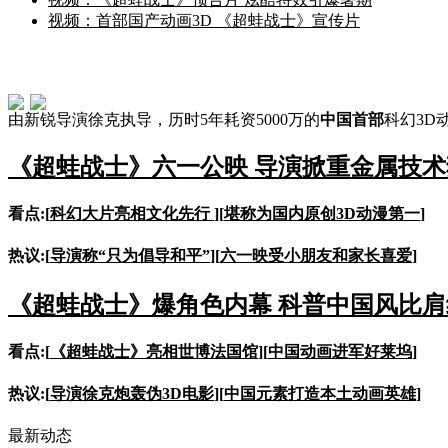
视频：首部国产动画3D 《超蛙战士》宣传片
由新锐导演徐克执导，历时5年耗资5000万的
中国首部
科幻3D
《超蛙战士》六一公映 导演掀重金属技术
看点:[
科幻大片亮相文化先行
][
堪称为国内原创3D动漫第一
]
热议:[
导演称“只为倡导和平”
][
六一映受小朋友和家长喜爱
]
《超蛙战士》爆角色内幕 科普中国风比肩
看点:[
《超蛙战士》亮相世博法国馆
][
中国动画进军好莱坞
]
热议:[
导演徐克炮轰伪3D电影
][
中国元素打造本土动画英雄
]
最新动态