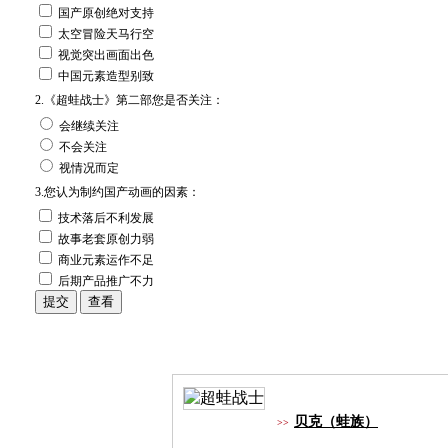
国产原创绝对支持
太空冒险天马行空
视觉突出画面出色
中国元素造型别致
2.《超蛙战士》第二部您是否关注：
会继续关注
不会关注
视情况而定
3.您认为制约国产动画的因素：
技术落后不利发展
故事老套原创力弱
商业元素运作不足
后期产品推广不力
电影《超蛙战士》角色详解
贝克（蛙族）
>>