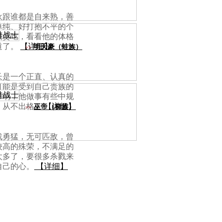
伙跟谁都是自来熟，善
单纯、好打抱不平的个
很贪吃，看看他的体格
道了。
【详细】
明天豪（蛙族）
>>
长是一个正直、认真的
可能是受到自己贵族的
影响，他做事有些中规
，从不出格。
【详细】
巫帝（梯族）
>>
战勇猛，无可匹敌，曾
较高的殊荣，不满足的
太多了，要很多杀戮来
自己的心。
【详细】