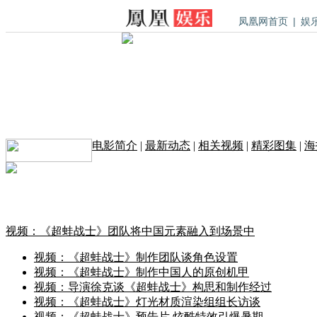
凤凰网首页
|
娱
电影简介
|
最新动态
|
相关视频
|
精彩图集
|
海
视频：《超蛙战士》团队将中国元素融入到场景中
视频：《超蛙战士》制作团队谈角色设置
视频：《超蛙战士》制作中国人的原创机甲
视频：导演徐克谈《超蛙战士》构思和制作经过
视频：《超蛙战士》灯光材质渲染组组长访谈
视频：《超蛙战士》预告片 炫酷特效引爆暑期