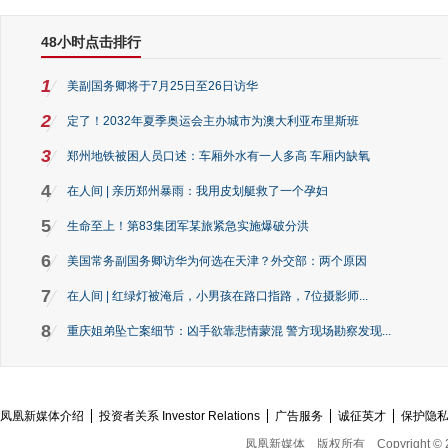
48小时点击排行
1
美副国务卿将于7月25日至26日访华
2
定了！2032年夏季奥运会主办城市为澳大利亚布里斯班
3
郑州地铁被困人员口述：车厢外水有一人多高 车厢内缺氧
4
在人间 | 亲历郑州暴雨：我用皮划艇救了一个孕妇
5
生命至上！第83集团军某旅紧急实施爆破分洪
6
美国常务副国务卿访华为何选在天津？外交部：两个原因
7
在人间 | 红绿灯被淹后，小男孩在路口指路，7位摄影师...
8
重庆姐弟坠亡案细节：凶手欲靠悲情蒙混 警方现场勘察发现...
凤凰新媒体介绍
投资者关系 Investor Relations
广告服务
诚征英才
保护隐
凤凰新媒体
版权所有
Copyright © 