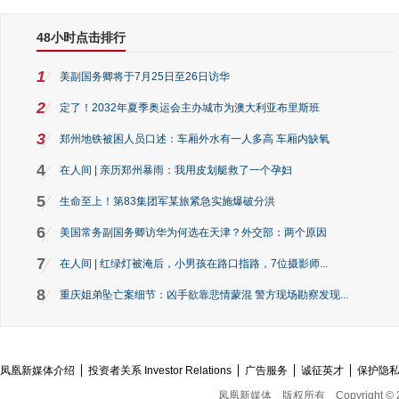
48小时点击排行
1
美副国务卿将于7月25日至26日访华
2
定了！2032年夏季奥运会主办城市为澳大利亚布里斯班
3
郑州地铁被困人员口述：车厢外水有一人多高 车厢内缺氧
4
在人间 | 亲历郑州暴雨：我用皮划艇救了一个孕妇
5
生命至上！第83集团军某旅紧急实施爆破分洪
6
美国常务副国务卿访华为何选在天津？外交部：两个原因
7
在人间 | 红绿灯被淹后，小男孩在路口指路，7位摄影师...
8
重庆姐弟坠亡案细节：凶手欲靠悲情蒙混 警方现场勘察发现...
凤凰新媒体介绍
投资者关系 Investor Relations
广告服务
诚征英才
保护隐
凤凰新媒体
版权所有
Copyright © 