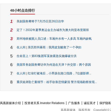
48小时点击排行
1
美副国务卿将于7月25日至26日访华
2
定了！2032年夏季奥运会主办城市为澳大利亚布里斯班
3
郑州地铁被困人员口述：车厢外水有一人多高 车厢内缺氧
4
在人间 | 亲历郑州暴雨：我用皮划艇救了一个孕妇
5
生命至上！第83集团军某旅紧急实施爆破分洪
6
美国常务副国务卿访华为何选在天津？外交部：两个原因
7
在人间 | 红绿灯被淹后，小男孩在路口指路，7位摄影师...
8
重庆姐弟坠亡案细节：凶手欲靠悲情蒙混 警方现场勘察发现...
凤凰新媒体介绍
投资者关系 Investor Relations
广告服务
诚征英才
保护隐
凤凰新媒体
版权所有
Copyright © 