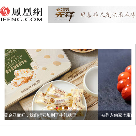
把它加到了牛轧糖里
被列入佛家七宝的它到底有多美？