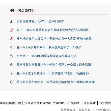
48小时点击排行
1
美副国务卿将于7月25日至26日访华
2
定了！2032年夏季奥运会主办城市为澳大利亚布里斯班
3
郑州地铁被困人员口述：车厢外水有一人多高 车厢内缺氧
4
在人间 | 亲历郑州暴雨：我用皮划艇救了一个孕妇
5
生命至上！第83集团军某旅紧急实施爆破分洪
6
美国常务副国务卿访华为何选在天津？外交部：两个原因
7
在人间 | 红绿灯被淹后，小男孩在路口指路，7位摄影师...
8
重庆姐弟坠亡案细节：凶手欲靠悲情蒙混 警方现场勘察发现...
凤凰新媒体介绍
投资者关系 Investor Relations
广告服务
诚征英才
保护隐
凤凰新媒体
版权所有
Copyright © 