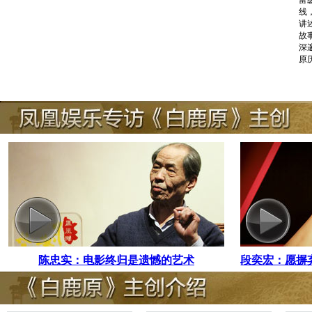
线
讲
故
深
原
陈忠实：电影终归是遗憾的艺术
段奕宏：愿摒