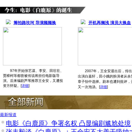
筹拍路坎坷 导演频频换
开机再搁浅 演员大换血
97年开始张艺谋、李安、田壮壮、
2007年，王全安退出后，传出
贾樟柯等都曾被传说将担任电影版导
出演白嘉轩，田小娥的扮演者从余
演。后来编剧芦苇推荐王全安，又遭投
章子怡中选择。剧本也遭到批评，
资方怀疑。
[
详细
]
又一次泡汤。
[
详细
]
最新报道
电影《白鹿原》争署名权 凸显编剧尴尬处境
张丰毅谈《白鹿原》：王全安不太善于吸纳