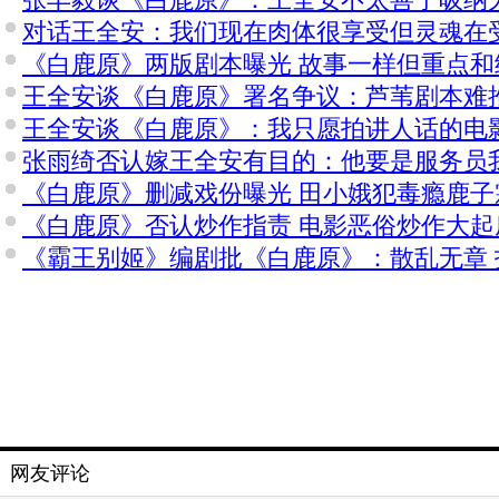
对话王全安：我们现在肉体很享受但灵魂在
《白鹿原》两版剧本曝光 故事一样但重点和
王全安谈《白鹿原》署名争议：芦苇剧本难
王全安谈《白鹿原》：我只愿拍讲人话的电
张雨绮否认嫁王全安有目的：他要是服务员
《白鹿原》删减戏份曝光 田小娥犯毒瘾鹿子
《白鹿原》否认炒作指责 电影恶俗炒作大起
《霸王别姬》编剧批《白鹿原》：散乱无章 
网友评论