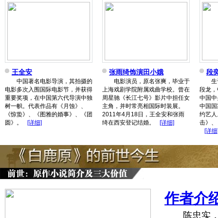
王全安
张雨绮饰演田小娥
段
中国著名电影导演，其拍摄的
电影演员，原名张爽，毕业于
生于1
电影多次入围国际电影节，并获得
上海戏剧学院附属戏曲学校。曾在
段龙，
重要奖项，在中国第六代导演中独
周星驰《长江七号》影片中担任女
中国中
树一帜。代表作品有《月蚀》、
主角，并时常亮相国际时装展。
中国国
《惊蛰》、《图雅的婚事》、《团
2011年4月18日，王全安和张雨
约艺人
圆》。
[详细]
绮在西安登记结婚。
[详细]
击》、
[详细
作者介
陈忠实，19