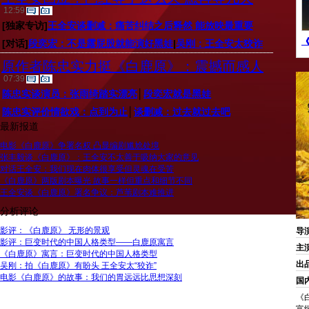
12:59
[独家专访]
王全安谈删减：痛苦纠结之后释然 能放映最重要
《
[对话]
段奕宏：不是露屁股就能演好黑娃
|
吴刚：王全安太狡诈
原作者陈忠实力挺《白鹿原》：震撼而感人
07:39
陈忠实谈演员：张雨绮踏实漂亮
│
段奕宏就是黑娃
陈忠实评价情欲戏：点到为止
│
谈删减：过去就过去吧
最新报道
电影《白鹿原》争署名权 凸显编剧尴尬处境
张丰毅谈《白鹿原》：王全安不太善于吸纳大家的意见
对话王全安：我们现在肉体很享受但灵魂在受苦
《白鹿原》两版剧本曝光 故事一样但重点和细节不同
王全安谈《白鹿原》署名争议：芦苇剧本难推进
分析评论
影评：《白鹿原》 无形的景观
导
影评：巨变时代的中国人格类型——白鹿原寓言
主
《白鹿原》寓言：巨变时代的中国人格类型
出
吴刚：拍《白鹿原》有盼头 王全安太“狡诈”
电影《白鹿原》的故事：我们的胃远远比思想深刻
国
《
富