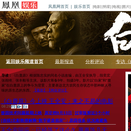
凤凰网首页
|
娱乐首页
[
电影
] [
明星
] [
电视
] [
图片
]
返回娱乐频道首页
最新报道
分析评论
专访《
导读：
《白鹿原》根据陈忠实的同名小说改编，由王全安执导，段奕宏、
张雨绮、张丰毅等主演。该影片筹备9年、拍摄3年。影片以“白家”和“鹿
家”在白鹿原上的争斗为背景，主要表达北方农民生存状态中那种耐人寻
味的原生态的东西。
【最新】
【网友评论】
《白鹿原》今上映 王全安：来之不易的电影
08:29
曾因技术问题延期上映
│
原定档9月13日
│
过审版剪近3个小时
[连线]北影教授解释“数字硬盘损坏”：原因很多 状况难避免
王全安回应：已经等了这么久 愿再等几天