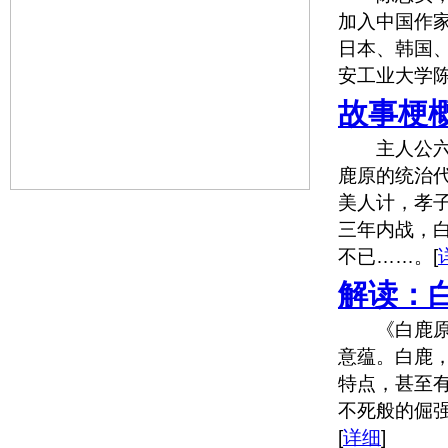
加入中国作家
日本、韩国
安工业大学
故事梗
主人公六娶
鹿原的统治
美人计，孝
三年内战，
不已……。
[
解读：
《白鹿原》
意蕴。白鹿
特点，甚至
不死般的倔
[
详细
]