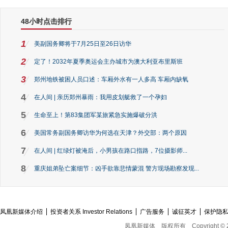
48小时点击排行
1
美副国务卿将于7月25日至26日访华
2
定了！2032年夏季奥运会主办城市为澳大利亚布里斯班
3
郑州地铁被困人员口述：车厢外水有一人多高 车厢内缺氧
4
在人间 | 亲历郑州暴雨：我用皮划艇救了一个孕妇
5
生命至上！第83集团军某旅紧急实施爆破分洪
6
美国常务副国务卿访华为何选在天津？外交部：两个原因
7
在人间 | 红绿灯被淹后，小男孩在路口指路，7位摄影师...
8
重庆姐弟坠亡案细节：凶手欲靠悲情蒙混 警方现场勘察发现...
凤凰新媒体介绍
投资者关系 Investor Relations
广告服务
诚征英才
保护隐
凤凰新媒体
版权所有
Copyright © 