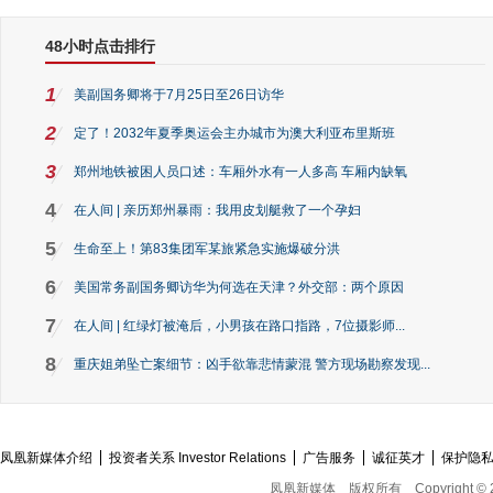
48小时点击排行
1
美副国务卿将于7月25日至26日访华
2
定了！2032年夏季奥运会主办城市为澳大利亚布里斯班
3
郑州地铁被困人员口述：车厢外水有一人多高 车厢内缺氧
4
在人间 | 亲历郑州暴雨：我用皮划艇救了一个孕妇
5
生命至上！第83集团军某旅紧急实施爆破分洪
6
美国常务副国务卿访华为何选在天津？外交部：两个原因
7
在人间 | 红绿灯被淹后，小男孩在路口指路，7位摄影师...
8
重庆姐弟坠亡案细节：凶手欲靠悲情蒙混 警方现场勘察发现...
凤凰新媒体介绍
投资者关系 Investor Relations
广告服务
诚征英才
保护隐
凤凰新媒体
版权所有
Copyright © 