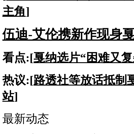
主角
]
伍迪-艾伦携新作现身
看点:[
戛纳选片“困难又复
热议:[
路透社等放话抵制
站
]
最新动态