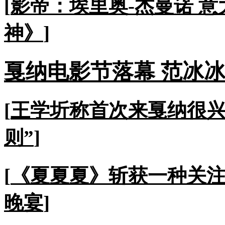
[
影帝：埃里奥-杰曼诺 意
神》
]
戛纳电影节落幕 范冰
[
王学圻称首次来戛纳很
则”
]
[
《夏夏夏》斩获一种关
晚宴
]