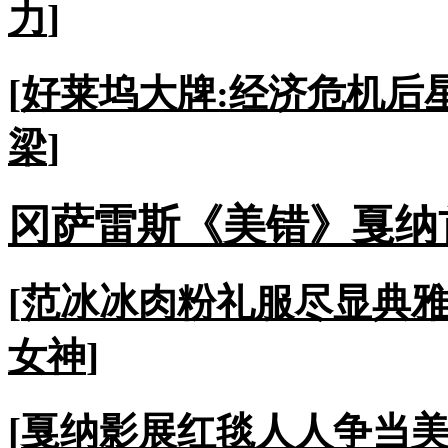
力
]
[
好莱坞大牌:经济危机后
梁
]
冈萨雷斯《美错》戛纳
[
范冰冰肉粉礼服尽显典
女神
]
[
戛纳影展红毯人人争当