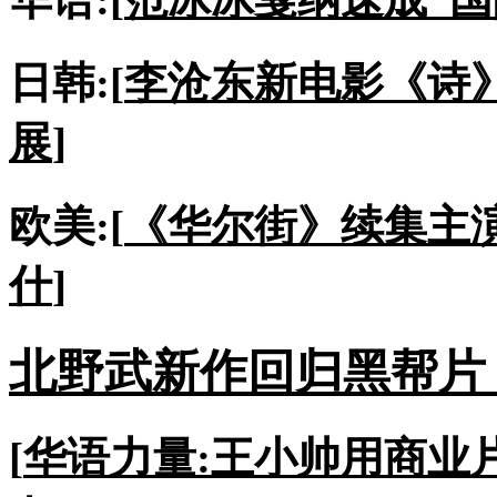
日韩:[
李沧东新电影《诗
展
]
欧美:[
《华尔街》续集主
什
]
北野武新作回归黑帮片 
[
华语力量:王小帅用商业