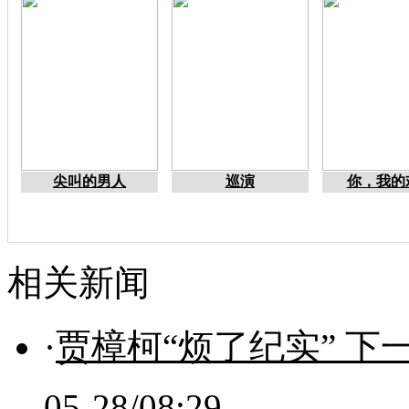
尖叫的男人
巡演
你，我的
相关新闻
·
贾樟柯“烦了纪实” 下
05-28/08:29