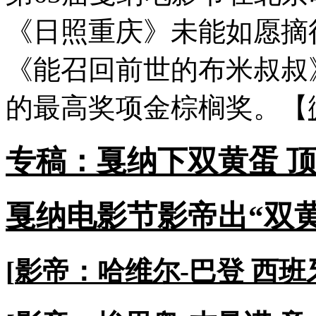
《日照重庆》未能如愿摘
《能召回前世的布米叔叔
的最高奖项金棕榈奖。【
专稿：戛纳下双黄蛋 
戛纳电影节影帝出“双黄
[
影帝：哈维尔-巴登 西班