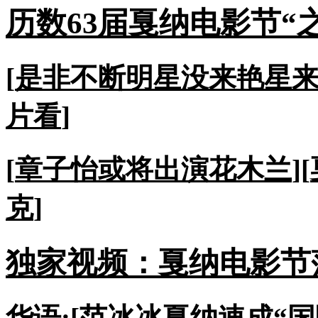
历数63届戛纳电影节“
[
是非不断明星没来艳星
片看
]
[
章子怡或将出演花木兰
][
克
]
独家视频：戛纳电影节
华语:[
范冰冰戛纳速成“国