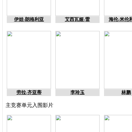
伊娃-朗格利亚
艾西瓦娅-雷
海伦-米伦
劳拉-齐亚蒂
李玲玉
林鹏
主竞赛单元入围影片