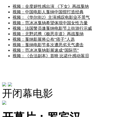
视频：全度妍性感出演 《下女》再战戛纳
视频：中国电影人戛纳中国馆打造经典
视频：《华尔街2》主演感叹电影业不景气
视频：范冰冰戛纳希望体现中国女性力量
视频：法国警员逢戛纳电影节上街游行示威
视频：北野武携《极恶非道》再战戛纳
视频：戛纳影展将公布“痞子”人选
视频：戛纳电影节多次遭恶劣天气袭击
视频：范冰冰戛纳影展速成“国际范”
视频：《合法副本》首映 比诺什感动落泪
开闭幕电影