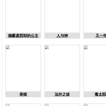
德蒙庞西耶的公主
人与神
又一
美错
法外之徒
毒太阳