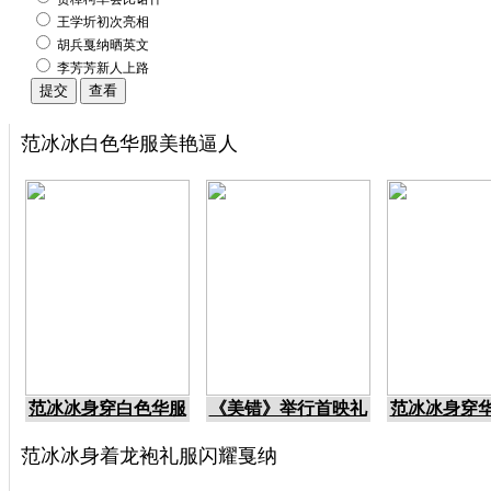
王学圻初次亮相
胡兵戛纳晒英文
李芳芳新人上路
范冰冰白色华服美艳逼人
范冰冰身穿白色华服
《美错》举行首映礼
范冰冰身穿
范冰冰身着龙袍礼服闪耀戛纳