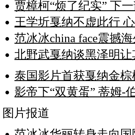
贾樟柯“烦了纪实” 下
王学圻戛纳不虚此行 心
范冰冰china face震
北野武戛纳谈黑泽明让
泰国影片首获戛纳金棕
影帝下“双黄蛋” 蒂姆
图片报道
范冰冰华丽转身走向国