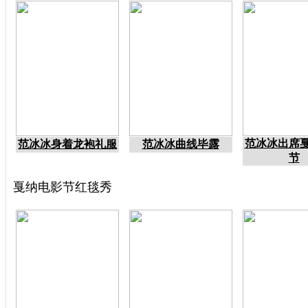
范冰冰出席
范冰冰身着龙袍礼服
范冰冰曲线毕露
节
戛纳电影节红毯秀