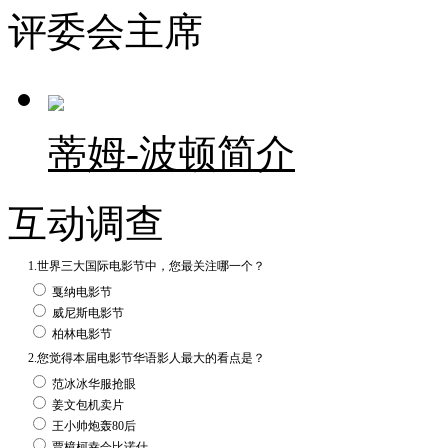
评委会主席
蒂姆-波顿简介
互动调查
1.世界三大国际电影节中，您最关注哪一个？
戛纳电影节
威尼斯电影节
柏林电影节
2.您觉得本届电影节华语影人最大的看点是？
范冰冰华服抢眼
姜文包机卖片
王小帅炮轰80后
贾樟柯幸会比诺什