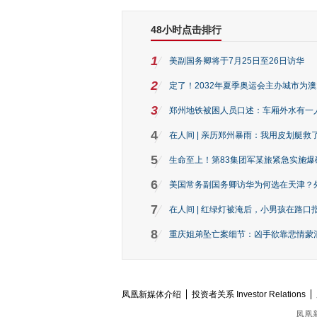
48小时点击排行
1
美副国务卿将于7月25日至26日访华
2
定了！2032年夏季奥运会主办城市为
3
郑州地铁被困人员口述：车厢外水有一
4
在人间 | 亲历郑州暴雨：我用皮划艇救
5
生命至上！第83集团军某旅紧急实施爆
6
美国常务副国务卿访华为何选在天津？
7
在人间 | 红绿灯被淹后，小男孩在路口指
8
重庆姐弟坠亡案细节：凶手欲靠悲情蒙混 
凤凰新媒体介绍
投资者关系 Investor Relations
凤凰