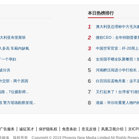
本日热榜排行
1
澳大利亚总理称中方无兴
2
澳大利亚布里斯班
微软CEO：去年特朗普要我们收
3
人多高 车厢内缺氧
中国空军官宣：歼-20用
4
了一个孕妇
女排国手晒全队聚餐照！
5
破分洪
河南醉汉闯进小学打校长，
6
外交部：两个原因
白宫回应孟晚舟案：这不
7
路，7位摄影师...
又打起来了！台湾省“行政院
8
警方现场勘察发现...
港媒：华尔街重要人物约翰·
广告服务
诚征英才
保护隐私权
免责条款
意见反馈
凤凰卫视介绍
京ICP
新媒体
版权所有
Copyright © 2019 Phoenix New Media Limited All Rights Reser