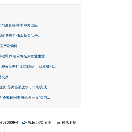
趣与澳直接对话 中方回应
购TikTok 这是我干...
上国产发动机！
致敬恩师 暗示将结束职业生涯
校长反击打掉其3颗牙，双双被刑...
是交换
长”苏贞昌被泼水，22秒完成...
桑顿访问中国多地 意义“类似...
证030609号
视频
·
纪实
·
直播
凤凰卫视
ved.