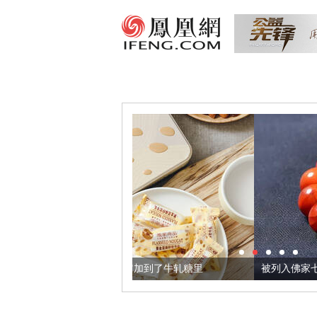
麻籽，我们把它加到了牛轧糖里
被列入佛家七宝的它到底有