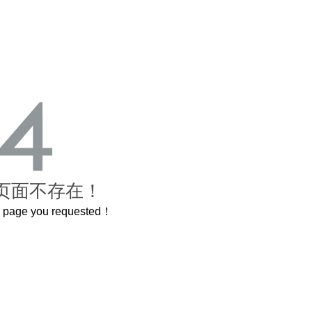
页面不存在！
he page you requested！
的紫禁城
曲奇届的“爱马仕”把你的爱封在罐子里