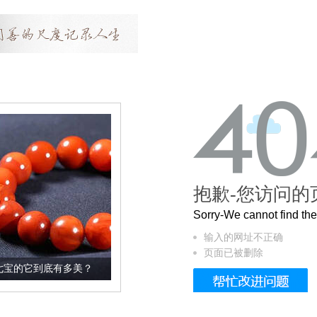
抱歉-您访问的
Sorry-We cannot find t
输入的网址不正确
页面已被删除
多美？
这个3.2米的长卷，还原了600岁