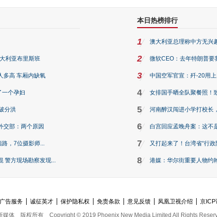
本日热榜排行
1
澳大利亚总理称中方无兴
2
澳大利亚布里斯班
微软CEO：去年特朗普要我们收
3
人多高 车厢内缺氧
中国空军官宣：歼-20用
4
了一个孕妇
女排国手晒全队聚餐照！
5
破分洪
河南醉汉闯进小学打校长，
6
外交部：两个原因
白宫回应孟晚舟案：这不
7
路，7位摄影师...
又打起来了！台湾省“行政院
8
警方现场勘察发现...
港媒：华尔街重要人物约翰·
广告服务
诚征英才
保护隐私权
免责条款
意见反馈
凤凰卫视介绍
京ICP
新媒体
版权所有
Copyright © 2019 Phoenix New Media Limited All Rights Reser