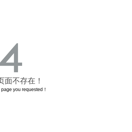
页面不存在！
he page you requested！
这个3.2米的长卷，还原了600岁的紫禁城