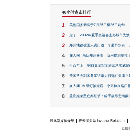
48小时点击排行
1
美副国务卿将于7月25日至26日访华
2
定了！2032年夏季奥运会主办城市为
3
郑州地铁被困人员口述：车厢外水有一
4
在人间 | 亲历郑州暴雨：我用皮划艇救
5
生命至上！第83集团军某旅紧急实施爆
6
美国常务副国务卿访华为何选在天津？
7
在人间 | 红绿灯被淹后，小男孩在路口指
8
重庆姐弟坠亡案细节：凶手欲靠悲情蒙混 
凤凰新媒体介绍
投资者关系 Investor Relations
凤凰