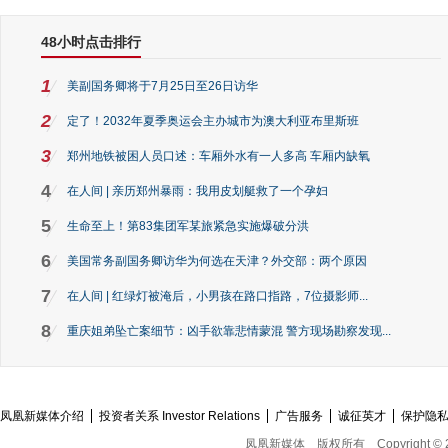
48小时点击排行
1
美副国务卿将于7月25日至26日访华
2
定了！2032年夏季奥运会主办城市为澳大利亚布里斯班
3
郑州地铁被困人员口述：车厢外水有一人多高 车厢内缺氧
4
在人间 | 亲历郑州暴雨：我用皮划艇救了一个孕妇
5
生命至上！第83集团军某旅紧急实施爆破分洪
6
美国常务副国务卿访华为何选在天津？外交部：两个原因
7
在人间 | 红绿灯被淹后，小男孩在路口指路，7位摄影师...
8
重庆姐弟坠亡案细节：凶手欲靠悲情蒙混 警方现场勘察发现...
凤凰新媒体介绍
投资者关系 Investor Relations
广告服务
诚征英才
保护隐
凤凰新媒体
版权所有
Copyright © 