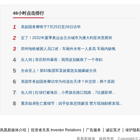
48小时点击排行
1
美副国务卿将于7月25日至26日访华
2
定了！2032年夏季奥运会主办城市为澳大利亚布里斯班
3
郑州地铁被困人员口述：车厢外水有一人多高 车厢内缺氧
4
在人间 | 亲历郑州暴雨：我用皮划艇救了一个孕妇
5
生命至上！第83集团军某旅紧急实施爆破分洪
6
美国常务副国务卿访华为何选在天津？外交部：两个原因
7
在人间 | 红绿灯被淹后，小男孩在路口指路，7位摄影师...
8
重庆姐弟坠亡案细节：凶手欲靠悲情蒙混 警方现场勘察发现...
凤凰新媒体介绍
投资者关系 Investor Relations
广告服务
诚征英才
保护隐
凤凰新媒体
版权所有
Copyright © 