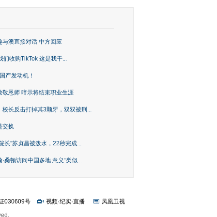
趣与澳直接对话 中方回应
购TikTok 这是我干...
上国产发动机！
致敬恩师 暗示将结束职业生涯
校长反击打掉其3颗牙，双双被刑...
是交换
长”苏贞昌被泼水，22秒完成...
桑顿访问中国多地 意义“类似...
证030609号
视频
·
纪实
·
直播
凤凰卫视
ved.