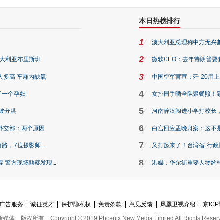
本日热榜排行
1
澳大利亚总理称中方无兴
2
澳大利亚布里斯班
微软CEO：去年特朗普要我们收
3
人多高 车厢内缺氧
中国空军官宣：歼-20用
4
了一个孕妇
女排国手晒全队聚餐照！
5
破分洪
河南醉汉闯进小学打校长，
6
外交部：两个原因
白宫回应孟晚舟案：这不
7
路，7位摄影师...
又打起来了！台湾省“行政院
8
警方现场勘察发现...
港媒：华尔街重要人物约翰·
广告服务
诚征英才
保护隐私权
免责条款
意见反馈
凤凰卫视介绍
京ICP
新媒体
版权所有
Copyright © 2019 Phoenix New Media Limited All Rights Reser