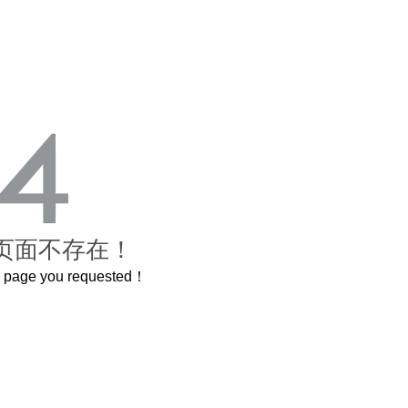
页面不存在！
he page you requested！
还原了600岁的紫禁城
曲奇届的“爱马仕”把你的