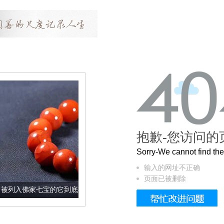
抱歉-您访问的
Sorry-We cannot find t
输入的网址不正确
页面已被删除
宝的它到底有多美？
这个3.2米的长卷，