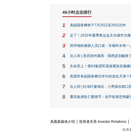
48小时点击排行
1
美副国务卿将于7月25日至26日访华
2
定了！2032年夏季奥运会主办城市为
3
郑州地铁被困人员口述：车厢外水有一
4
在人间 | 亲历郑州暴雨：我用皮划艇救
5
生命至上！第83集团军某旅紧急实施爆
6
美国常务副国务卿访华为何选在天津？
7
在人间 | 红绿灯被淹后，小男孩在路口指
8
重庆姐弟坠亡案细节：凶手欲靠悲情蒙混 
凤凰新媒体介绍
投资者关系 Investor Relations
凤凰