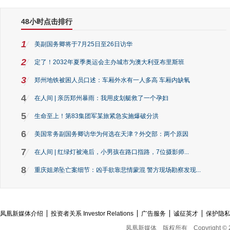
48小时点击排行
1
美副国务卿将于7月25日至26日访华
2
定了！2032年夏季奥运会主办城市为澳大利亚布里斯班
3
郑州地铁被困人员口述：车厢外水有一人多高 车厢内缺氧
4
在人间 | 亲历郑州暴雨：我用皮划艇救了一个孕妇
5
生命至上！第83集团军某旅紧急实施爆破分洪
6
美国常务副国务卿访华为何选在天津？外交部：两个原因
7
在人间 | 红绿灯被淹后，小男孩在路口指路，7位摄影师...
8
重庆姐弟坠亡案细节：凶手欲靠悲情蒙混 警方现场勘察发现...
凤凰新媒体介绍
投资者关系 Investor Relations
广告服务
诚征英才
保护隐
凤凰新媒体
版权所有
Copyright © 