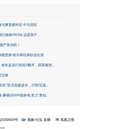
趣与澳直接对话 中方回应
购TikTok 这是我干...
上国产发动机！
致敬恩师 暗示将结束职业生涯
校长反击打掉其3颗牙，双双被刑...
是交换
长”苏贞昌被泼水，22秒完成...
桑顿访问中国多地 意义“类似...
证030609号
视频
·
纪实
·
直播
凤凰卫视
ved.