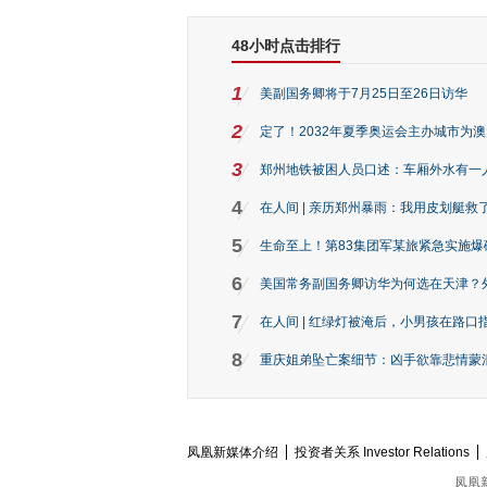
48小时点击排行
1
美副国务卿将于7月25日至26日访华
2
定了！2032年夏季奥运会主办城市为
3
郑州地铁被困人员口述：车厢外水有一
4
在人间 | 亲历郑州暴雨：我用皮划艇救
5
生命至上！第83集团军某旅紧急实施爆
6
美国常务副国务卿访华为何选在天津？
7
在人间 | 红绿灯被淹后，小男孩在路口指
8
重庆姐弟坠亡案细节：凶手欲靠悲情蒙混 
凤凰新媒体介绍
投资者关系 Investor Relations
凤凰