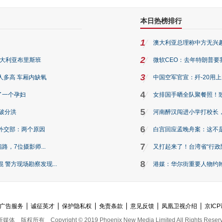
本日热榜排行
1
澳大利亚总理称中方无兴
2
澳大利亚布里斯班
微软CEO：去年特朗普要我们收
3
人多高 车厢内缺氧
中国空军官宣：歼-20用
4
了一个孕妇
女排国手晒全队聚餐照！
5
破分洪
河南醉汉闯进小学打校长，
6
外交部：两个原因
白宫回应孟晚舟案：这不
7
路，7位摄影师...
又打起来了！台湾省“行政院
8
警方现场勘察发现...
港媒：华尔街重要人物约翰·
广告服务
诚征英才
保护隐私权
免责条款
意见反馈
凤凰卫视介绍
京ICP
新媒体
版权所有
Copyright © 2019 Phoenix New Media Limited All Rights Reser