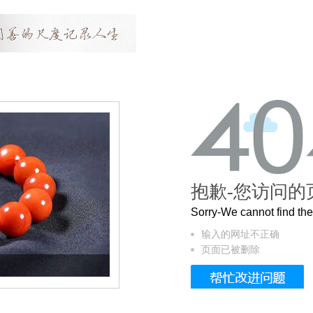
抱歉-您访问的
Sorry-We cannot find t
输入的网址不正确
页面已被删除
这个3.2米的长卷，还原了600岁的紫禁城