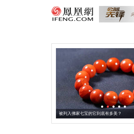
把它加到了牛轧糖里
被列入佛家七宝的它到底有多美？