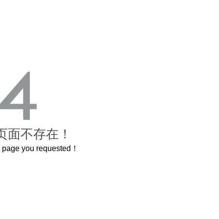
页面不存在！
he page you requested！
曲奇届的“爱马仕”把你的爱封在罐子里送给TA