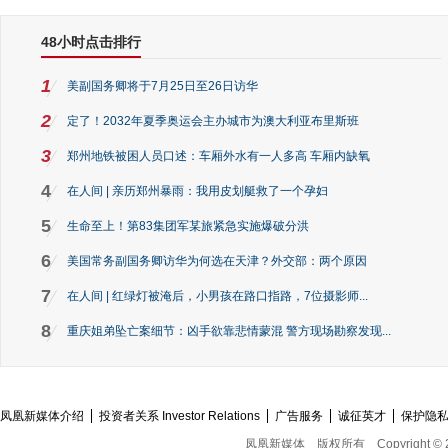
48小时点击排行
1
美副国务卿将于7月25日至26日访华
2
定了！2032年夏季奥运会主办城市为澳大利亚布里斯班
3
郑州地铁被困人员口述：车厢外水有一人多高 车厢内缺氧
4
在人间 | 亲历郑州暴雨：我用皮划艇救了一个孕妇
5
生命至上！第83集团军某旅紧急实施爆破分洪
6
美国常务副国务卿访华为何选在天津？外交部：两个原因
7
在人间 | 红绿灯被淹后，小男孩在路口指路，7位摄影师...
8
重庆姐弟坠亡案细节：凶手欲靠悲情蒙混 警方现场勘察发现...
凤凰新媒体介绍
投资者关系 Investor Relations
广告服务
诚征英才
保护隐
凤凰新媒体
版权所有
Copyright © 