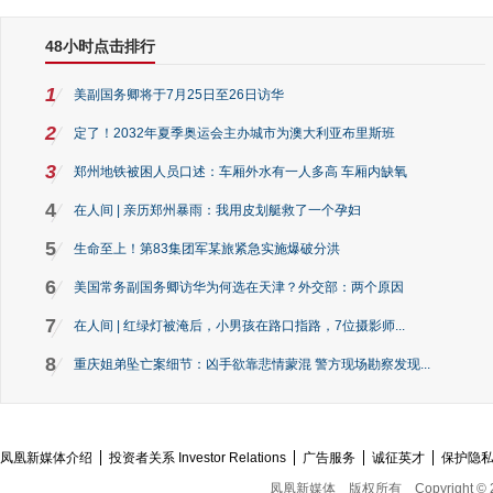
48小时点击排行
1
美副国务卿将于7月25日至26日访华
2
定了！2032年夏季奥运会主办城市为澳大利亚布里斯班
3
郑州地铁被困人员口述：车厢外水有一人多高 车厢内缺氧
4
在人间 | 亲历郑州暴雨：我用皮划艇救了一个孕妇
5
生命至上！第83集团军某旅紧急实施爆破分洪
6
美国常务副国务卿访华为何选在天津？外交部：两个原因
7
在人间 | 红绿灯被淹后，小男孩在路口指路，7位摄影师...
8
重庆姐弟坠亡案细节：凶手欲靠悲情蒙混 警方现场勘察发现...
凤凰新媒体介绍
投资者关系 Investor Relations
广告服务
诚征英才
保护隐
凤凰新媒体
版权所有
Copyright © 