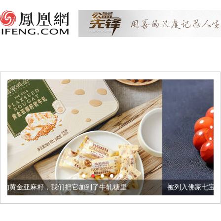
把它加到了牛轧糖里
被列入佛家七宝的它到底有多美？