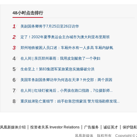
48小时点击排行
1
美副国务卿将于7月25日至26日访华
2
定了！2032年夏季奥运会主办城市为澳大利亚布里斯班
3
郑州地铁被困人员口述：车厢外水有一人多高 车厢内缺氧
4
在人间 | 亲历郑州暴雨：我用皮划艇救了一个孕妇
5
生命至上！第83集团军某旅紧急实施爆破分洪
6
美国常务副国务卿访华为何选在天津？外交部：两个原因
7
在人间 | 红绿灯被淹后，小男孩在路口指路，7位摄影师...
8
重庆姐弟坠亡案细节：凶手欲靠悲情蒙混 警方现场勘察发现...
凤凰新媒体介绍
投资者关系 Investor Relations
广告服务
诚征英才
保护隐
凤凰新媒体
版权所有
Copyright © 