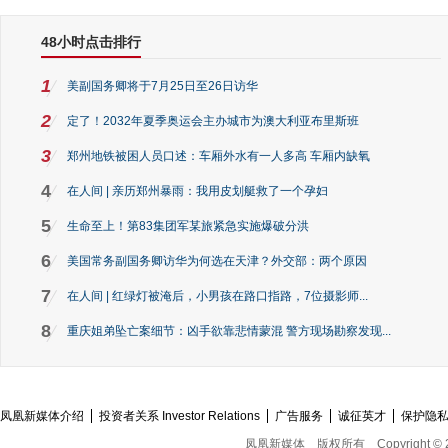
48小时点击排行
1
美副国务卿将于7月25日至26日访华
2
定了！2032年夏季奥运会主办城市为澳大利亚布里斯班
3
郑州地铁被困人员口述：车厢外水有一人多高 车厢内缺氧
4
在人间 | 亲历郑州暴雨：我用皮划艇救了一个孕妇
5
生命至上！第83集团军某旅紧急实施爆破分洪
6
美国常务副国务卿访华为何选在天津？外交部：两个原因
7
在人间 | 红绿灯被淹后，小男孩在路口指路，7位摄影师...
8
重庆姐弟坠亡案细节：凶手欲靠悲情蒙混 警方现场勘察发现...
凤凰新媒体介绍
投资者关系 Investor Relations
广告服务
诚征英才
保护隐
凤凰新媒体
版权所有
Copyright © 