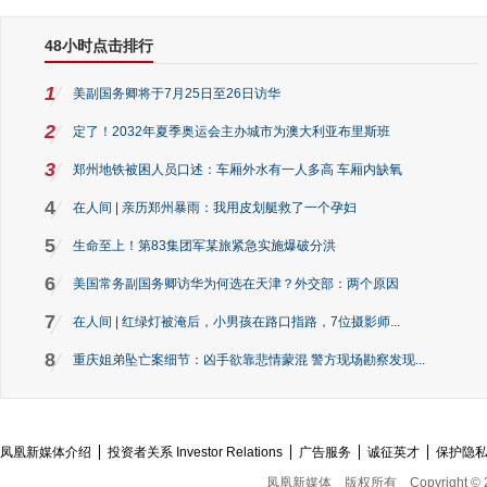
48小时点击排行
1
美副国务卿将于7月25日至26日访华
2
定了！2032年夏季奥运会主办城市为澳大利亚布里斯班
3
郑州地铁被困人员口述：车厢外水有一人多高 车厢内缺氧
4
在人间 | 亲历郑州暴雨：我用皮划艇救了一个孕妇
5
生命至上！第83集团军某旅紧急实施爆破分洪
6
美国常务副国务卿访华为何选在天津？外交部：两个原因
7
在人间 | 红绿灯被淹后，小男孩在路口指路，7位摄影师...
8
重庆姐弟坠亡案细节：凶手欲靠悲情蒙混 警方现场勘察发现...
凤凰新媒体介绍
投资者关系 Investor Relations
广告服务
诚征英才
保护隐
凤凰新媒体
版权所有
Copyright © 