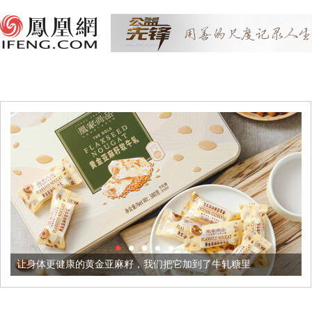
健康的黄金亚麻籽，我们把它加到了牛轧糖里
被列入佛家七