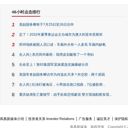
48小时点击排行
1
美副国务卿将于7月25日至26日访华
2
定了！2032年夏季奥运会主办城市为澳大利亚布里斯班
3
郑州地铁被困人员口述：车厢外水有一人多高 车厢内缺氧
4
在人间 | 亲历郑州暴雨：我用皮划艇救了一个孕妇
5
生命至上！第83集团军某旅紧急实施爆破分洪
6
美国常务副国务卿访华为何选在天津？外交部：两个原因
7
在人间 | 红绿灯被淹后，小男孩在路口指路，7位摄影师...
8
重庆姐弟坠亡案细节：凶手欲靠悲情蒙混 警方现场勘察发现...
凤凰新媒体介绍
投资者关系 Investor Relations
广告服务
诚征英才
保护隐
凤凰新媒体
版权所有
Copyright © 