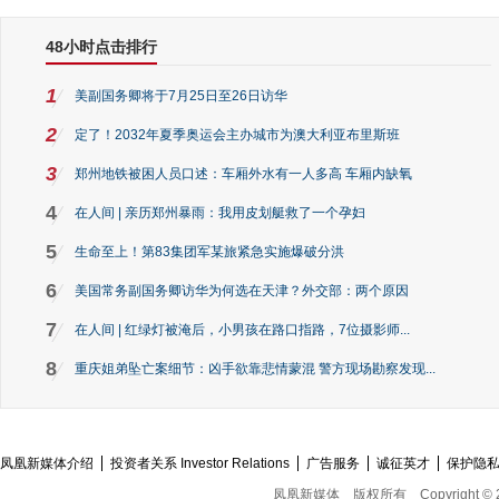
48小时点击排行
1
美副国务卿将于7月25日至26日访华
2
定了！2032年夏季奥运会主办城市为澳大利亚布里斯班
3
郑州地铁被困人员口述：车厢外水有一人多高 车厢内缺氧
4
在人间 | 亲历郑州暴雨：我用皮划艇救了一个孕妇
5
生命至上！第83集团军某旅紧急实施爆破分洪
6
美国常务副国务卿访华为何选在天津？外交部：两个原因
7
在人间 | 红绿灯被淹后，小男孩在路口指路，7位摄影师...
8
重庆姐弟坠亡案细节：凶手欲靠悲情蒙混 警方现场勘察发现...
凤凰新媒体介绍
投资者关系 Investor Relations
广告服务
诚征英才
保护隐
凤凰新媒体
版权所有
Copyright © 