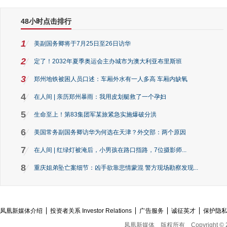
48小时点击排行
1
美副国务卿将于7月25日至26日访华
2
定了！2032年夏季奥运会主办城市为澳大利亚布里斯班
3
郑州地铁被困人员口述：车厢外水有一人多高 车厢内缺氧
4
在人间 | 亲历郑州暴雨：我用皮划艇救了一个孕妇
5
生命至上！第83集团军某旅紧急实施爆破分洪
6
美国常务副国务卿访华为何选在天津？外交部：两个原因
7
在人间 | 红绿灯被淹后，小男孩在路口指路，7位摄影师...
8
重庆姐弟坠亡案细节：凶手欲靠悲情蒙混 警方现场勘察发现...
凤凰新媒体介绍
投资者关系 Investor Relations
广告服务
诚征英才
保护隐
凤凰新媒体
版权所有
Copyright © 