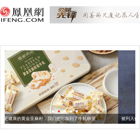
籽，我们把它加到了牛轧糖里
被列入佛家七宝的它到底有多